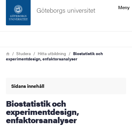
Sökfunktionen
Meny
Göteborgs universitet
Sidfoten
Sök
Kontakta universitetet
Länkstig
Hem
Studera
Hitta utbildning
Biostatistik och
experimentdesign, enfaktorsanalyser
Om webbplatsen
Sidans innehåll
Biostatistik och
experimentdesign,
enfaktorsanalyser