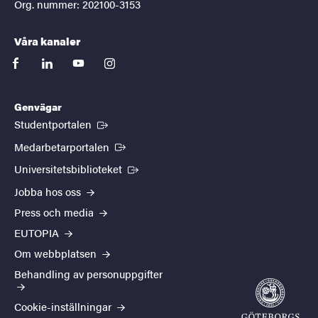
Org. nummer: 202100-3153
Våra kanaler
facebook
linkedin
youtube
instagram
Genvägar
(Extern länk)
Studentportalen
(Extern länk)
Medarbetarportalen
(Extern länk)
Universitetsbiblioteket
Jobba hos oss
Press och media
EUTOPIA
Om webbplatsen
Behandling av personuppgifter
Cookie-inställningar