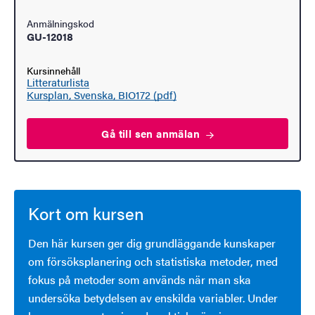
Anmälningskod
GU-12018
Kursinnehåll
Litteraturlista
Kursplan, Svenska, BIO172 (pdf)
Gå till sen
anmälan
Kort om kursen
Den här kursen ger dig grundläggande kunskaper
om försöksplanering och statistiska metoder, med
fokus på metoder som används när man ska
undersöka betydelsen av enskilda variabler. Under