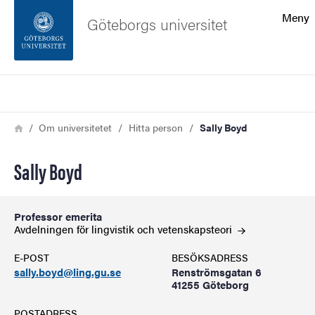
Sökfunktionen
Meny
Göteborgs universitet
Sidfoten
Sök
Kontakta universitetet
Länkstig
Hem
Om universitetet
Hitta person
Sally Boyd
Om webbplatsen
Sally Boyd
Professor emerita
Avdelningen för lingvistik och
vetenskapsteori
E-POST
BESÖKSADRESS
sally.boyd@ling.gu.se
Renströmsgatan 6
41255 Göteborg
POSTADRESS