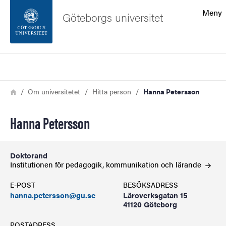
Sökfunktionen
Meny
Göteborgs universitet
Sidfoten
Sök
Kontakta universitetet
Länkstig
Hem
Om universitetet
Hitta person
Hanna Petersson
Om webbplatsen
Hanna Petersson
Doktorand
Institutionen för pedagogik, kommunikation och
lärande
E-POST
BESÖKSADRESS
hanna.petersson@gu.se
Läroverksgatan 15
41120 Göteborg
POSTADRESS