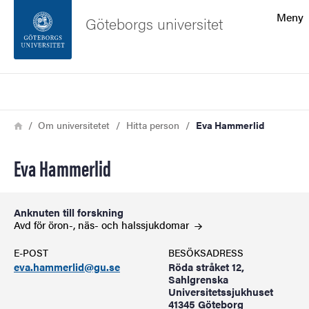
Sökfunktionen
Meny
Göteborgs universitet
Sidfoten
Sök
Kontakta universitetet
Länkstig
Hem
Om universitetet
Hitta person
Eva Hammerlid
Om webbplatsen
Eva Hammerlid
Anknuten till forskning
Avd för öron-, näs- och
halssjukdomar
E-POST
BESÖKSADRESS
eva.hammerlid@gu.se
Röda stråket 12,
Sahlgrenska
Universitetssjukhuset
41345 Göteborg