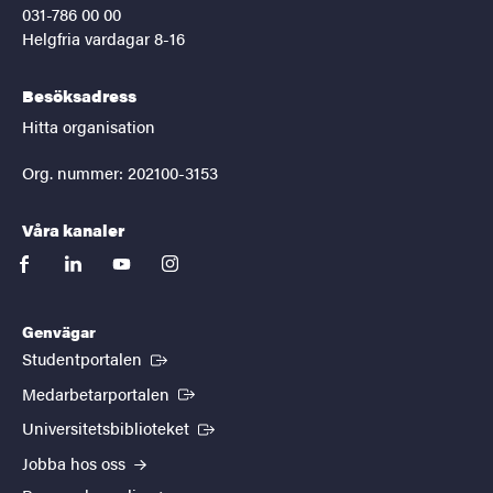
031-786 00 00
Helgfria vardagar 8-16
Besöksadress
Hitta organisation
Org. nummer: 202100-3153
Våra kanaler
facebook
linkedin
youtube
instagram
Genvägar
(Extern länk)
Studentportalen
(Extern länk)
Medarbetarportalen
(Extern länk)
Universitetsbiblioteket
Jobba hos oss