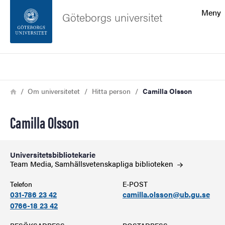
Sökfunktionen
Meny
Göteborgs universitet
Sidfoten
Sök
Kontakta universitetet
Länkstig
Hem
Om universitetet
Hitta person
Camilla Olsson
Om webbplatsen
Camilla Olsson
Universitetsbibliotekarie
Team Media, Samhällsvetenskapliga
biblioteken
Telefon
E-POST
031-786 23 42
camilla.olsson@ub.gu.se
0766-18 23 42