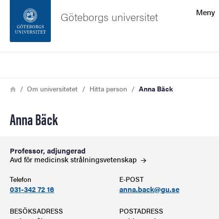
Sökfunktionen
Meny
Göteborgs universitet
Sidfoten
Sök
Kontakta universitetet
Länkstig
Hem
Om universitetet
Hitta person
Anna Bäck
Om webbplatsen
Anna Bäck
Professor, adjungerad
Avd för medicinsk
strålningsvetenskap
Telefon
E-POST
031-342 72 16
anna.back@gu.se
BESÖKSADRESS
POSTADRESS