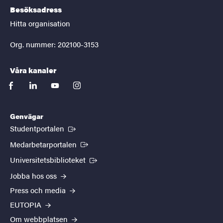
Besöksadress
Hitta organisation
Org. nummer: 202100-3153
Våra kanaler
facebook
linkedin
youtube
instagram
Genvägar
(Extern länk)
Studentportalen
(Extern länk)
Medarbetarportalen
(Extern länk)
Universitetsbiblioteket
Jobba hos oss
Press och media
EUTOPIA
Om webbplatsen