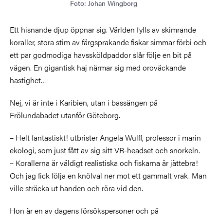
Foto: Johan Wingborg
Ett hisnande djup öppnar sig. Världen fylls av skimrande
koraller, stora stim av färgsprakande fiskar simmar förbi och
ett par godmodiga havssköldpaddor slår följe en bit på
vägen. En gigantisk haj närmar sig med oroväckande
hastighet…
Nej, vi är inte i Karibien, utan i bassängen på
Frölundabadet utanför Göteborg.
– Helt fantastiskt! utbrister Angela Wulff, professor i marin
ekologi, som just fått av sig sitt VR-headset och snorkeln.
– Korallerna är väldigt realistiska och fiskarna är jättebra!
Och jag fick följa en knölval ner mot ett gammalt vrak. Man
ville sträcka ut handen och röra vid den.
Hon är en av dagens försökspersoner och på