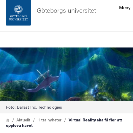
Sökfunktionen
Meny
Göteborgs universitet
Sidfoten
Sök
Kontakta universitetet
Bild
Om webbplatsen
Foto: Ballast Inc. Technologies
Länkstig
Hem
Aktuellt
Hitta nyheter
Virtual Reality ska få fler att
uppleva havet