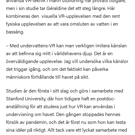
använda VR-teknik i marin utbildning har provats tidigare,
men i sin studie tar Géraldine det ett steg längre. Här
kombineras den visuella VR-upplevelsen med den rent
fysiska upplevelsen av att vara omsluten av vatten i en
bassäng.
– Med undervattens-VR kan man verkligen imitera känslan
av att befinna sig mitt i världshavens djup. Det är en
överväldigande upplevelse. Jag vill undersöka vilka känslor
det triggar igång, och om det faktiskt kan påverka
människors förhållande till havet på sikt.
Studien är den första i sitt slag och görs i samarbete med
Stanford University, där hon tidigare haft en postdoc-
anställning för att studera just hur VR kan användas i
undervisning om havet. Den gången stoppades hennes
försök av pandemin, och det är först nu som hon kan testa
sina idéer på riktigt. Allt tack vare ett lyckat samarbete med