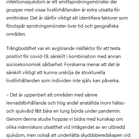
infektionssjukdom är ett smittspridningsmönster där
grupper med vissa livsförhållanden är extra utsatta för
smittrisker. Det är därför viktigt att identifiera faktorer som
förutspår spridningsmönster över tid och geografiska
områden.
Trångboddhet var en avgörande riskfaktor för att testa
positivt för covid-19, särskilt i kombination med annan
socioekonomisk sårbarhet. Forskarna menar att det är
särskilt viktigt att kunna urskilja de strukturella
livsförhållanden som individen inte själv kan påverka.
– Det är uppenbart att områden med sämre
levnadsförhållande och hög andel anställda inom hälso-
och sjukvård fått bära en tung börda under pandemin.
Genom denna studie hoppas vi bidra med kunskap om
olika människors utsatthet vid intågandet av en utbredd
sjukdom, men också att underlätta skyddsberedskapen vid