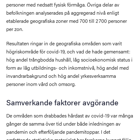
personer med nedsatt fysisk förmåga. Övriga delar av
befolkningen analyserades på aggregerad nivå enligt
etablerade geografiska zoner med 700 till 2 700 personer
per zon.
Resultaten ringar in de geografiska områden som varit
högriskområde för covid-19, och vad de hade gemensamt:
hög andel trångbodda hushåll, låg socioekonomisk status i
form av låg utbildnings- och inkomstnivå, hög andel med
invandrarbakgrund och hög andel yrkesverksamma
personer inom vård och omsorg.
Samverkande faktorer avgörande
De områden som drabbades hårdast av covid-19 var många
gånger de samma över tid under både inledningen av
pandemin och efterföljande pandemitoppar. I det
omfattande statistiska materialet har forskarna kunnat följa