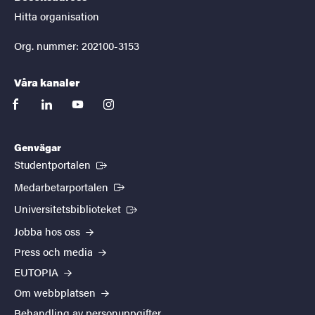
Hitta organisation
Org. nummer: 202100-3153
Våra kanaler
facebook
linkedin
youtube
instagram
Genvägar
(Extern länk)
Studentportalen
(Extern länk)
Medarbetarportalen
(Extern länk)
Universitetsbiblioteket
Jobba hos oss
Press och media
EUTOPIA
Om webbplatsen
Behandling av personuppgifter