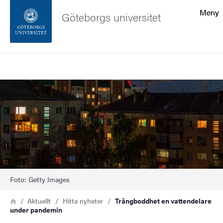
Sökfunktionen
Meny
Göteborgs universitet
Sidfoten
Sök
Kontakta universitetet
Bild
Om webbplatsen
Foto: Getty Images
Länkstig
Hem
Aktuellt
Hitta nyheter
Trångboddhet en vattendelare
under pandemin