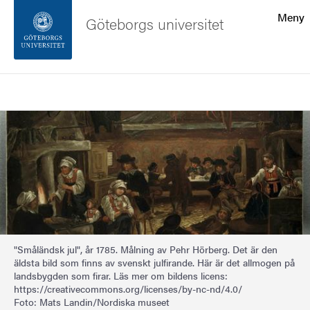
Sökfunktionen
Meny
Göteborgs universitet
Sidfoten
Sök
Kontakta universitetet
Bild
Om webbplatsen
"Småländsk jul", år 1785. Målning av Pehr Hörberg. Det är den
äldsta bild som finns av svenskt julfirande. Här är det allmogen på
landsbygden som firar. Läs mer om bildens licens:
https://creativecommons.org/licenses/by-nc-nd/4.0/
Foto: Mats Landin/Nordiska museet