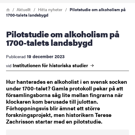
Länkstig
Hem
Aktuellt
Hitta nyheter
Pilotstudie om alkoholism på
1700-talets landsbygd
Pilotstudie om alkoholism på
1700-talets landsbygd
19 december 2023
Publicerad
Institutionen för historiska
studier
vid
Hur hanterades en alkoholist i en svensk socken
under 1700-talet? Gamla protokoll pekar på att
församlingsborna såg lite mellan fingrarna när
klockaren kom berusade till julottan.
Förhoppningsvis blir ämnet ett större
forskningsprojekt, men historikern Terese
Zachrisson startar med en pilotstudie.