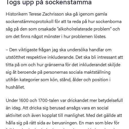
Togs upp på sockenstämma
Historikern
Terese Zachrisson ska gå igenom gamla
sockenstämmoprotokoll för att ta reda på hur sockenborna
såg på den som orsakade ”alkoholrelaterade problem” och
om det finns något mönster i hur problemen löstes.
–
Den viktigaste frågan jag ska undersöka handlar om
utstötthet respektive inkluderande. Det ska bli intressant att
titta på om och hur gränserna för det inkluderandet skiljde
sig åt beroende på personernas sociala maktställning
utifrån kategorier som kön, stånd, ålder och position i
hushållet.
Under 1600 och 1700-talen var drickandet mer betydelsefull
än idag. Att dricka sig berusad ansågs vara en social
aktivitet och även kopplat till manlighet. Med det gällde att
hålla sig på rätt sida av berusningen. En man som blev för