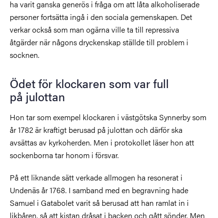
ha varit ganska generös i fråga om att låta alkoholiserade
personer fortsätta ingå i den sociala gemenskapen. Det
verkar också som man ogärna ville ta till repressiva
åtgärder när någons dryckenskap ställde till problem i
socknen.
Ödet för klockaren som var full
på julottan
Hon tar som exempel klockaren i västgötska Synnerby som
år 1782 är kraftigt berusad på julottan och därför ska
avsättas av kyrkoherden. Men i protokollet läser hon att
sockenborna tar honom i försvar
.
P
å ett liknande sätt verkade allmogen ha resonerat i
Undenäs år 1768. I samband med en begravning hade
Samuel i Gatabolet varit så berusad att han ramlat in i
likbåren, så att kistan dråsat i backen och gått sönder.
Men