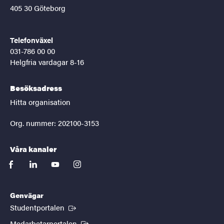
405 30 Göteborg
Telefonväxel
031-786 00 00
Helgfria vardagar 8-16
Besöksadress
Hitta organisation
Org. nummer: 202100-3153
Våra kanaler
facebook
linkedin
youtube
instagram
Genvägar
(Extern länk)
Studentportalen
(Extern länk)
Medarbetarportalen