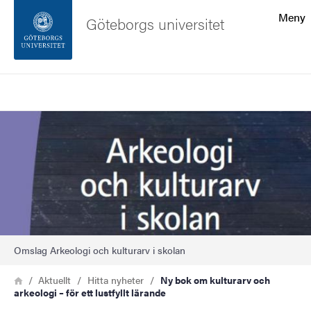
Sökfunktionen
Meny
Göteborgs universitet
Sidfoten
Sök
Kontakta universitetet
Bild
Om webbplatsen
Omslag Arkeologi och kulturarv i skolan
Länkstig
Hem
Aktuellt
Hitta nyheter
Ny bok om kulturarv och
arkeologi – för ett lustfyllt lärande