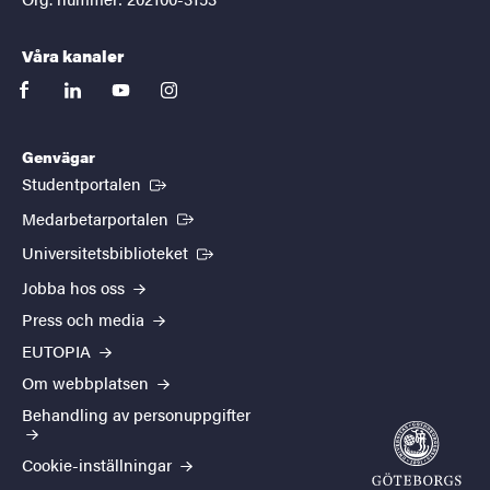
Våra kanaler
facebook
linkedin
youtube
instagram
Genvägar
(Extern länk)
Studentportalen
(Extern länk)
Medarbetarportalen
(Extern länk)
Universitetsbiblioteket
Jobba hos oss
Press och media
EUTOPIA
Om webbplatsen
Behandling av personuppgifter
Cookie-inställningar