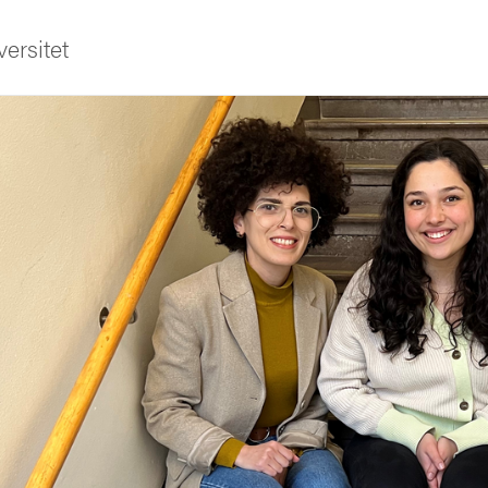
ersitet
ldning
och innovation
tetet