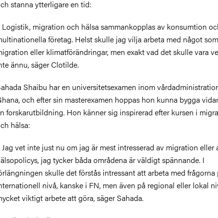
ch stanna ytterligare en tid:
 Logistik, migration och hälsa sammankopplas av konsumtion oc
ultinationella företag. Helst skulle jag vilja arbeta med något so
igration eller klimatförändringar, men exakt vad det skulle vara ve
nte ännu, säger Clotilde.
ahada Shaibu har en universitetsexamen inom vårdadministration
hana, och efter sin masterexamen hoppas hon kunna bygga vida
n forskarutbildning. Hon känner sig inspirerad efter kursen i migr
ch hälsa:
 Jag vet inte just nu om jag är mest intresserad av migration eller 
älsopolicys, jag tycker båda områdena är väldigt spännande. I
örlängningen skulle det förstås intressant att arbeta med frågorna
nternationell nivå, kanske i FN, men även på regional eller lokal ni
ycket viktigt arbete att göra, säger Sahada.