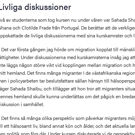
Livliga diskussioner
vå av studenterna som tog kursen nu under våren var Sahada Sha
hana och Clotilde Frade från Portugal. De berättar att de verklig
ppskattade de livliga diskussionerna med sina kurskamrater och l
 Det var första gången jag hörde om migration kopplat till mänskl
ättigheter. Under diskussionerna med kurskamraterna insåg jag at
nte läggs någon större vikt vid kopplingen mellan migration och h
itt hemland. Det finns många migranter I de västafrikanska regio
en i policyarbeten tar beslutsfattare sällan hänsyn till hälsoperspe
äger Sahada Shaibu, och tillägger att hon tror att migranters situa
ennes hemland skulle kunna underlättas om det pågick en breda
iskussion i samhället.
 Det finns så många olika perspektiv som påverkar migranters möj
ill ett hälsosamt liv, bland annat kön och ålder, och det aktuella l
en politik som förs där. Under kursen diskuterade vi de perspekti