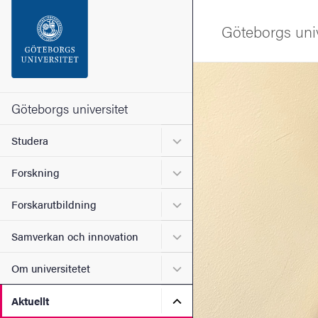
Sökfunktionen
Göteborgs univ
Sidfoten
Bild
Kontakta universitetet
Göteborgs universitet
Undermeny för Studera
Studera
Om webbplatsen
Undermeny för Forskning
Forskning
Undermeny för Forskarutbi
Forskarutbildning
Undermeny för Samverkan 
Samverkan och innovation
Undermeny för Om universi
Om universitetet
Undermeny för Aktuellt
Aktuellt