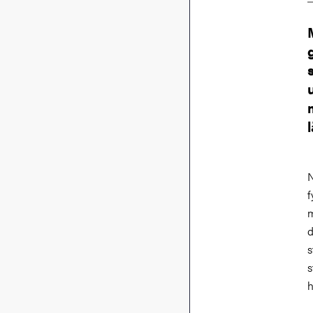
N
f
m
d
s
s
h