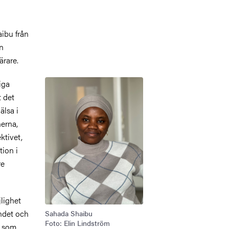
ibu från
en
ärare.
Bild
iga
t det
älsa i
nerna,
ktivet,
tion i
re
lighet
andet och
Sahada Shaibu
Foto: Elin Lindström
v som