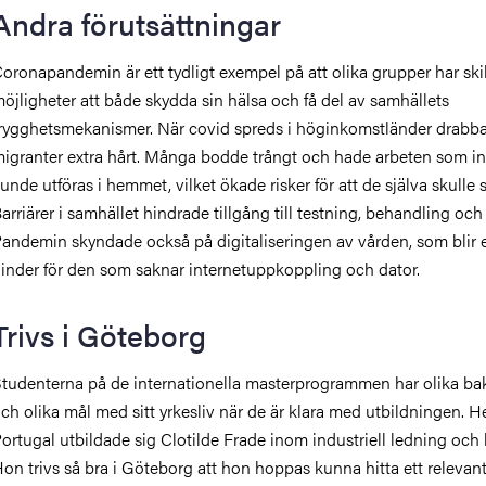
Andra förutsättningar
oronapandemin är ett tydligt exempel på att olika grupper har ski
öjligheter att både skydda sin hälsa och få del av samhällets
rygghetsmekanismer. När covid spreds i höginkomstländer drabb
igranter extra hårt. Många bodde trångt och hade arbeten som in
unde utföras i hemmet, vilket ökade risker för att de själva skulle 
arriärer i samhället hindrade tillgång till testning, behandling och
andemin skyndade också på digitaliseringen av vården, som blir e
inder för den som saknar internetuppkoppling och dator.
Trivs i Göteborg
tudenterna på de internationella masterprogrammen har olika ba
ch olika mål med sitt yrkesliv när de är klara med utbildningen. 
ortugal utbildade sig Clotilde Frade inom industriell ledning och l
on trivs så bra i Göteborg att hon hoppas kunna hitta ett relevan