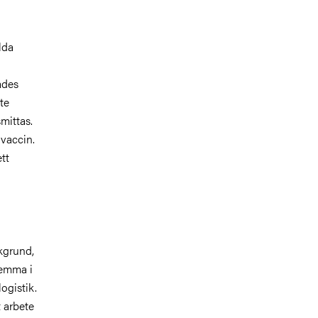
lda
ades
te
smittas.
 vaccin.
tt
kgrund,
Hemma i
ogistik.
t arbete