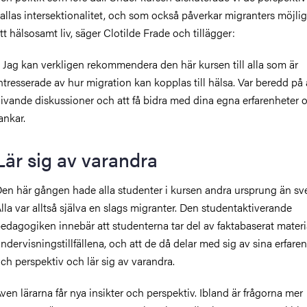
allas intersektionalitet, och som också påverkar migranters möjligh
tt hälsosamt liv, säger Clotilde Frade och tillägger:
 Jag kan verkligen rekommendera den här kursen till alla som är
ntresserade av hur migration kan kopplas till hälsa. Var beredd på 
ivande diskussioner och att få bidra med dina egna erfarenheter 
ankar.
Lär sig av varandra
en här gången hade alla studenter i kursen andra ursprung än sv
lla var alltså själva en slags migranter. Den studentaktiverande
edagogiken innebär att studenterna tar del av faktabaserat materi
ndervisningstillfällena, och att de då delar med sig av sina erfare
ch perspektiv och lär sig av varandra.
ven lärarna får nya insikter och perspektiv. Ibland är frågorna mer