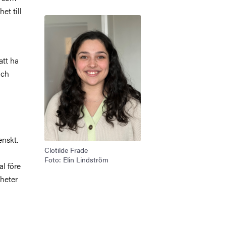
et till
Bild
att ha
och
enskt.
Clotilde Frade
Foto: Elin Lindström
al före
nheter