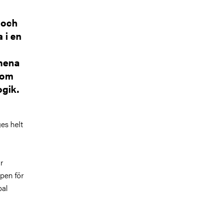
 och
 i en
mnena
nom
gik.
es helt
r
pen för
bal