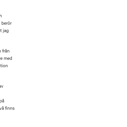
h
m berör
t jag
 från
re med
ation
av
 på
vå finns