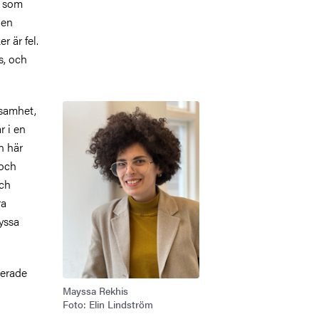
, som
nen
r är fel.
s, och
Bild
ksamhet,
r i en
n här
 och
och
ra
yssa
terade
Mayssa Rekhis
Foto: Elin Lindström