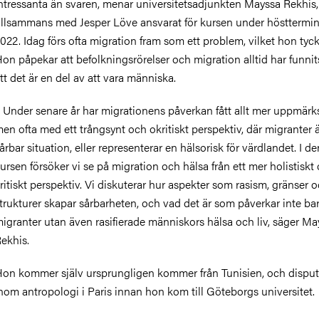
ntressanta än svaren, menar universitetsadjunkten Mayssa Rekhis
illsammans med Jesper Löve ansvarat för kursen under hösttermi
022. Idag förs ofta migration fram som ett problem, vilket hon tycke
on påpekar att befolkningsrörelser och migration alltid har funnit
tt det är en del av att vara människa.
 Under senare år har migrationens påverkan fått allt mer uppmär
en ofta med ett trångsynt och okritiskt perspektiv, där migranter ä
årbar situation, eller representerar en hälsorisk för värdlandet. I de
ursen försöker vi se på migration och hälsa från ett mer holistiskt
ritiskt perspektiv. Vi diskuterar hur aspekter som rasism, gränser 
trukturer skapar sårbarheten, och vad det är som påverkar inte ba
igranter utan även rasifierade människors hälsa och liv, säger Ma
ekhis.
on kommer själv ursprungligen kommer från Tunisien, och dispu
nom antropologi i Paris innan hon kom till Göteborgs universitet.