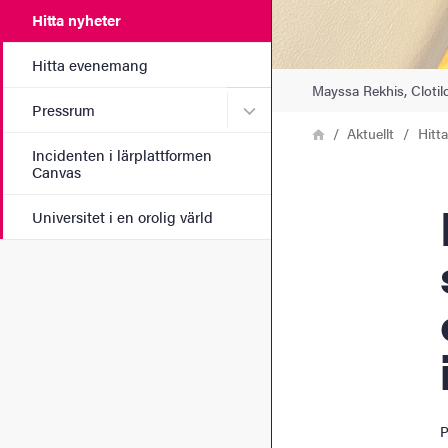
Hitta nyheter
Hitta evenemang
Mayssa Rekhis, Cloti
Undermeny för Pressrum
Pressrum
Länkstig
Hem
Aktuellt
Hitt
Incidenten i lärplattformen
Canvas
Kur
Universitet i en orolig värld
P