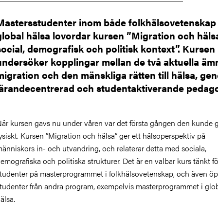
Mastersstudenter inom både folkhälsovetenskap
global hälsa lovordar kursen ”Migration och hälsa
social, demografisk och politisk kontext”. Kursen
undersöker kopplingar mellan de två aktuella ä
migration och den mänskliga rätten till hälsa, ge
lärandecentrerad och studentaktiverande pedago
är kursen gavs nu under våren var det första gången den kunde g
ysiskt. Kursen ”Migration och hälsa” ger ett hälsoperspektiv på
änniskors in- och utvandring, och relaterar detta med sociala,
emografiska och politiska strukturer. Det är en valbar kurs tänkt fö
tudenter på masterprogrammet i folkhälsovetenskap, och även öp
tudenter från andra program, exempelvis masterprogrammet i glo
älsa.