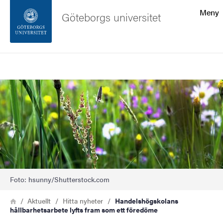
Sökfunktionen
Meny
Göteborgs universitet
Sidfoten
Sök
Kontakta universitetet
Bild
Om webbplatsen
Foto: hsunny/Shutterstock.com
Länkstig
Hem
Aktuellt
Hitta nyheter
Handelshögskolans
hållbarhetsarbete lyfts fram som ett föredöme