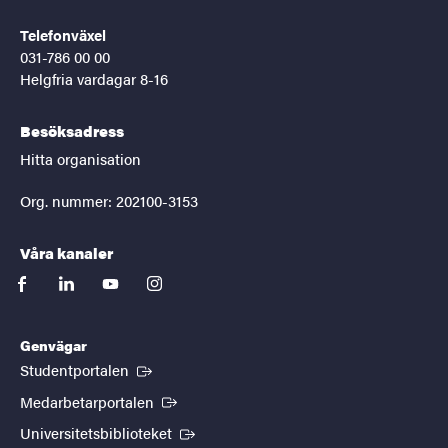
Telefonväxel
031-786 00 00
Helgfria vardagar 8-16
Besöksadress
Hitta organisation
Org. nummer: 202100-3153
Våra kanaler
facebook
linkedin
youtube
instagram
Genvägar
(Extern länk)
Studentportalen
(Extern länk)
Medarbetarportalen
(Extern länk)
Universitetsbiblioteket