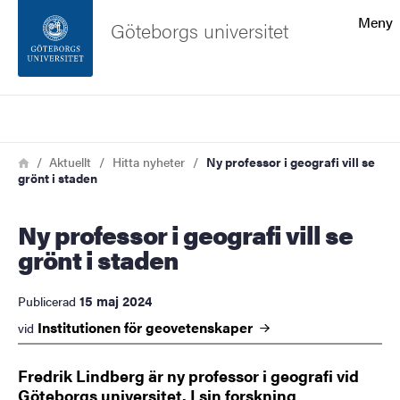
Sökfunktionen
Meny
Göteborgs universitet
Sidfoten
Sök
Kontakta universitetet
Länkstig
Hem
Aktuellt
Hitta nyheter
Ny professor i geografi vill se
grönt i staden
Om webbplatsen
Ny professor i geografi vill se
grönt i staden
15 maj 2024
Publicerad
Institutionen för
geovetenskaper
vid
Fredrik Lindberg är ny professor i geografi vid
Göteborgs universitet. I sin forskning