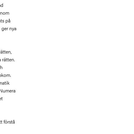
ad
 inom
ats på
h ger nya
ätten,
 rätten.
ch
ppkom.
matik
. Numera
et
t förstå