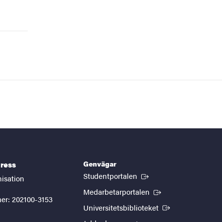
Genvägar
ress
(Extern länk)
Studentportalen
nisation
(Extern länk)
Medarbetarportalen
er: 202100-3153
(Extern länk)
Universitetsbiblioteket