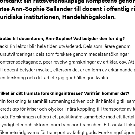
förstärkt sin rättsvetenskapliga kompetens genom
utse Ann-Sophie Sallander till docent i offentlig rä
Juridiska institutionen, Handelshögskolan.
rattis till docenturen, Ann-Sophie! Vad betyder den för dig?
ack! En lektor blir hela tiden utvärderad. Dels som lärare genom
ursutvärderingar, dels som forskare genom medelsansökningar,
onferensdeltagande, peer reveiw-granskningar av artiklar, osv. Att
ill docent betyder mycket, eftersom det är en form av erkännande a
en forskning och det arbete jag gör håller god kvalitet.
ilket är ditt främsta forskningsintresse? Varifrån kommer det?
in forskning är samhällsutmaningsdriven och är hänförlig till sam
eredskap för kriser och olyckor i nära koppling till transporter av fa
ods. Forskningen utförs i ett praktiknära samarbete med ett flertal
yndigheter och aktörer inom transportbranschen. Ett särskilt fok
äkerhetsrådgivarna för transport av farligt gods. Forskningsfrågor