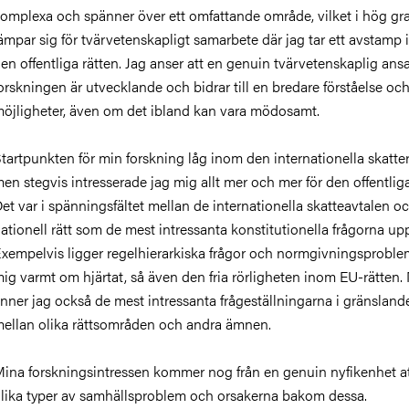
omplexa och spänner över ett omfattande område, vilket i hög gr
ämpar sig för tvärvetenskapligt samarbete där jag tar ett avstamp
en offentliga rätten. Jag anser att en genuin tvärvetenskaplig ans
orskningen är utvecklande och bidrar till en bredare förståelse oc
öjligheter, även om det ibland kan vara mödosamt.
tartpunkten för min forskning låg inom den internationella skatter
en stegvis intresserade jag mig allt mer och mer för den offentliga
et var i spänningsfältet mellan de internationella skatteavtalen o
ationell rätt som de mest intressanta konstitutionella frågorna u
xempelvis ligger regelhierarkiska frågor och normgivningsproble
ig varmt om hjärtat, så även den fria rörligheten inom EU-rätten
inner jag också de mest intressanta frågeställningarna i gränsland
ellan olika rättsområden och andra ämnen.
ina forskningsintressen kommer nog från en genuin nyfikenhet at
lika typer av samhällsproblem och orsakerna bakom dessa.