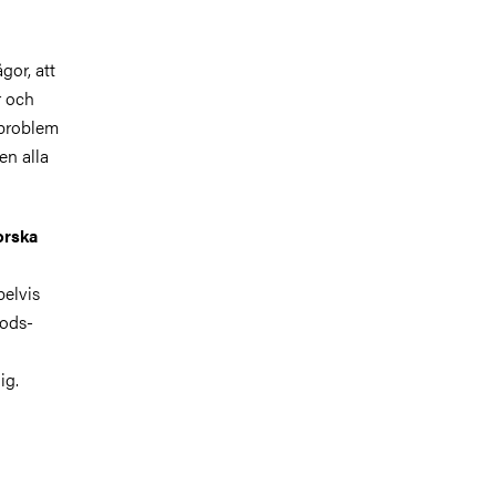
ågor, att
r och
 problem
en alla
orska
pelvis
gods-
ig.