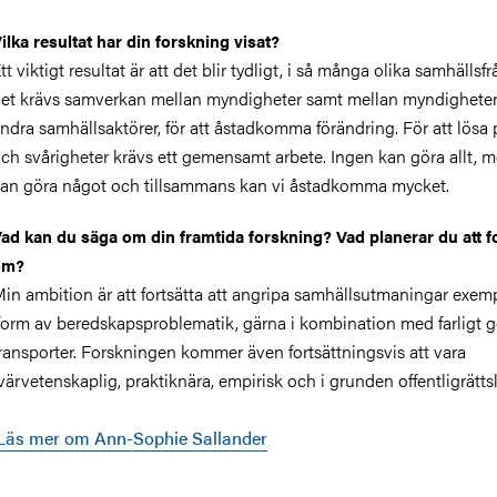
ilka resultat har din forskning visat?
tt viktigt resultat är att det blir tydligt, i så många olika samhällsfr
et krävs samverkan mellan myndigheter samt mellan myndighete
ndra samhällsaktörer, för att åstadkomma förändring. För att lösa
ch svårigheter krävs ett gemensamt arbete. Ingen kan göra allt, m
an göra något och tillsammans kan vi åstadkomma mycket.
ad kan du säga om din framtida forskning? Vad planerar du att f
om?
in ambition är att fortsätta att angripa samhällsutmaningar exem
form av beredskapsproblematik, gärna i kombination med farligt 
ransporter. Forskningen kommer även fortsättningsvis att vara
värvetenskaplig, praktiknära, empirisk och i grunden offentligrättsl
Läs mer om Ann-Sophie Sallander