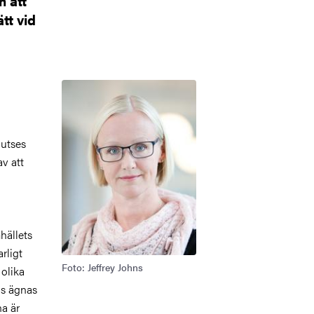
 att
tt vid
Bild
 utses
v att
hällets
rligt
Foto: Jeffrey Johns
 olika
us ägnas
na är