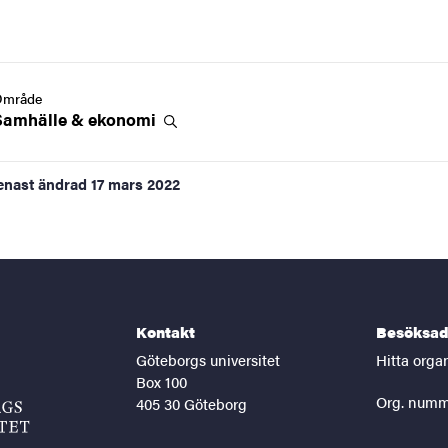
Område
Samhälle &
ekonomi
enast ändrad
17 mars 2022
Kontakt
Besöksad
Göteborgs universitet
Hitta orga
Box 100
Org. numm
405 30 Göteborg