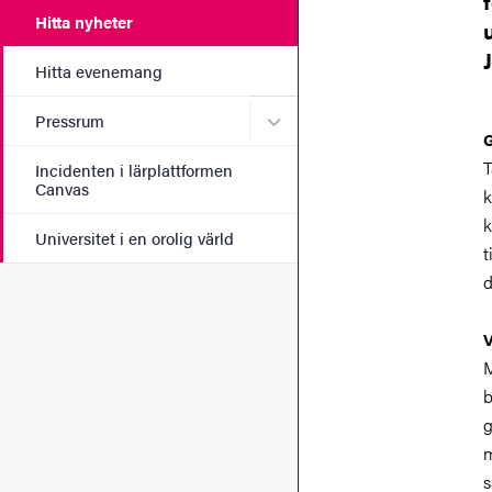
Hitta nyheter
Hitta evenemang
Undermeny för Pressrum
Pressrum
G
T
Incidenten i lärplattformen
Canvas
k
k
Universitet i en orolig värld
t
d
V
M
b
g
m
s