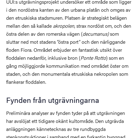
UUI:s utgrävningsprojekt undersöker ett område som ligger
i den nordöstra kanten av den urbana platån och omges av
den etruskiska stadsmuren. Platsen är strategiskt belägen
mellan den så kallade
akropolen
, strax nordöst om, och den
östra delen av den romerska vägen (
decumanus)
som
sluttar ned mot
stadens ”östra port”
och den närliggande
floden Fiora. Området erbjuder en fantastisk utsikt över
floddalen nedanför, inklusive bron (
Ponte Rotto
) som en
gång möjliggjorde kommunikation med området öster om
staden, och den monumentala etruskiska nekropolen som
flankerar floddalen.
Fynden från utgrävningarna
Preliminära analyser av fynden tyder på att utgrävningen
har avslöjat ett tidigare okänt kultområde. Den utgrävda
anläggningen kännetecknas av tre rundbyggda
stenkonstruktioner i samband med en fyrkantig byggnad