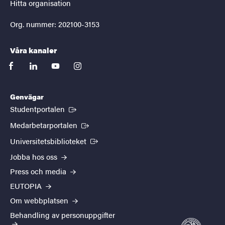
Hitta organisation
Org. nummer: 202100-3153
Våra kanaler
facebook
linkedin
youtube
instagram
Genvägar
(Extern länk)
Studentportalen
(Extern länk)
Medarbetarportalen
(Extern länk)
Universitetsbiblioteket
Jobba hos oss
Press och media
EUTOPIA
Om webbplatsen
Behandling av personuppgifter