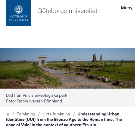
Sökfunktionen
Meny
Göteborgs universitet
Sidfoten
Sök
Kontakta universitetet
Bild
Om webbplatsen
Bild från Vulcis arkeologiska park
Foto: Robin Iversen Rönnlund
Länkstig
Hem
Forskning
Hitta forskning
Understanding Urban
Identities (UUI) from the Bronze Age to the Roman time. The
case of Vulci in the context of southern Etruria