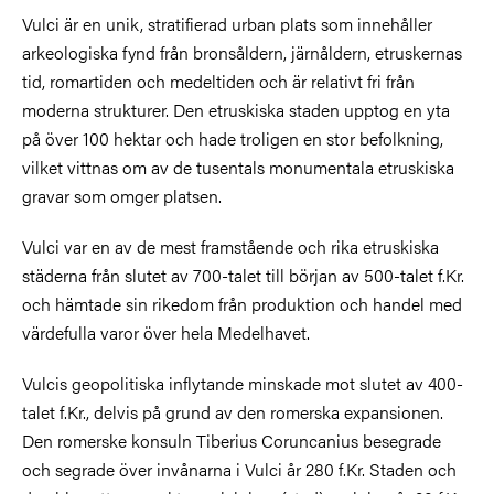
Vulci är en unik, stratifierad urban plats som innehåller
arkeologiska fynd från bronsåldern, järnåldern, etruskernas
tid, romartiden och medeltiden och är relativt fri från
moderna strukturer. Den etruskiska staden upptog en yta
på över 100 hektar och hade troligen en stor befolkning,
vilket vittnas om av de tusentals monumentala etruskiska
gravar som omger platsen.
Vulci var en av de mest framstående och rika etruskiska
städerna från slutet av 700-talet till början av 500-talet f.Kr.
och hämtade sin rikedom från produktion och handel med
värdefulla varor över hela Medelhavet.
Vulcis geopolitiska inflytande minskade mot slutet av 400-
talet f.Kr., delvis på grund av den romerska expansionen.
Den romerske konsuln Tiberius Coruncanius besegrade
och segrade över invånarna i Vulci år 280 f.Kr. Staden
och