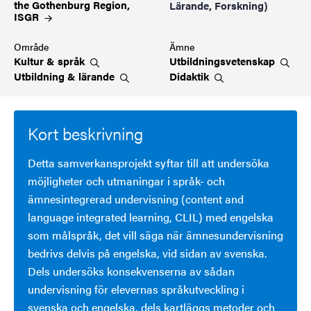
the Gothenburg Region,
Lärande, Forskning)
ISGR
Område
Ämne
Kultur &
språk
Utbildningsvetenskap
Utbildning &
lärande
Didaktik
Kort beskrivning
Detta samverkansprojekt syftar till att undersöka
möjligheter och utmaningar i språk- och
ämnesintegrerad undervisning (content and
language integrated learning, CLIL) med engelska
som målspråk, det vill säga när ämnesundervisning
bedrivs delvis på engelska, vid sidan av svenska.
Dels undersöks konsekvenserna av sådan
undervisning för elevernas språkutveckling i
svenska och engelska, dels kartläggs metoder och