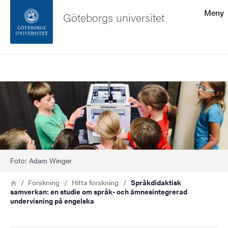
Sökfunktionen
Meny
Göteborgs universitet
Sidfoten
Sök
Kontakta universitetet
Bild
Om webbplatsen
Foto: Adam Winger
Länkstig
Hem
Forskning
Hitta forskning
Språkdidaktisk
samverkan: en studie om språk- och ämnesintegrerad
undervisning på engelska