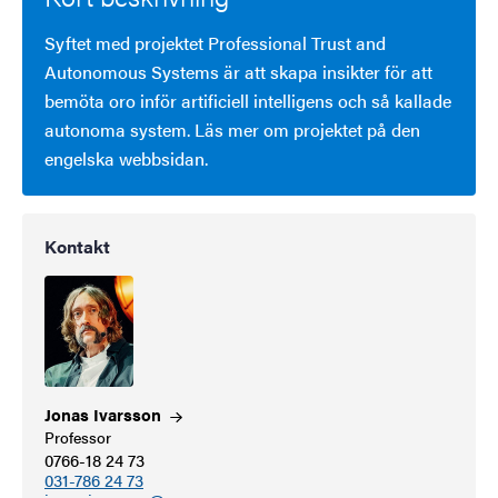
Syftet med projektet Professional Trust and
Autonomous Systems är att skapa insikter för att
bemöta oro inför artificiell intelligens och så kallade
autonoma system. Läs mer om projektet på den
engelska webbsidan.
Kontakt
Jonas
Ivarsson
Professor
0766-18 24 73
031-786 24 73