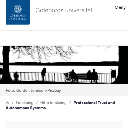
Sökfunktionen
Meny
Göteborgs universitet
Sidfoten
Sök
Kontakta universitetet
Bild
Om webbplatsen
Foto: Gordon Johnson/Pixabay
Länkstig
Hem
Forskning
Hitta forskning
Professional Trust and
Autonomous Systems