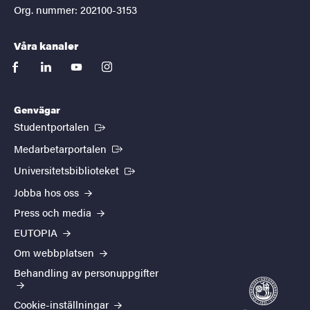
Org. nummer: 202100-3153
Våra kanaler
facebook
linkedin
youtube
instagram
Genvägar
(Extern länk)
Studentportalen
(Extern länk)
Medarbetarportalen
(Extern länk)
Universitetsbiblioteket
Jobba hos oss
Press och media
EUTOPIA
Om webbplatsen
Behandling av personuppgifter
Cookie-inställningar