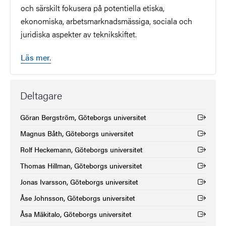
och särskilt fokusera på potentiella etiska,
ekonomiska, arbetsmarknadsmässiga, sociala och
juridiska aspekter av teknikskiftet.
Läs mer.
Deltagare
Göran Bergström, Göteborgs universitet
(Extern länk)
Magnus Båth, Göteborgs universitet
(Extern länk)
Rolf Heckemann, Göteborgs universitet
(Extern länk)
Thomas Hillman, Göteborgs universitet
(Extern länk)
Jonas Ivarsson, Göteborgs universitet
(Extern länk)
Åse Johnsson, Göteborgs universitet
(Extern länk)
Åsa Mäkitalo, Göteborgs universitet
(Extern länk)