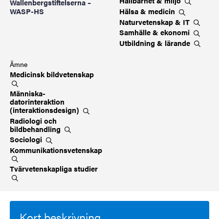
Hållbarhet &
miljö
Wallenbergstiftelserna –
Hälsa &
medicin
WASP-HS
Naturvetenskap &
IT
Samhälle &
ekonomi
Utbildning &
lärande
Ämne
Medicinsk
bildvetenskap
Människa-
datorinteraktion
(interaktionsdesign)
Radiologi och
bildbehandling
Sociologi
Kommunikationsvetenskap
Tvärvetenskapliga
studier
Kort beskrivning