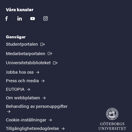
Våra kanaler
facebook
linkedin
youtube
instagram
Genvägar
(Extern länk)
Studentportalen
(Extern länk)
Medarbetarportalen
(Extern länk)
Universitetsbiblioteket
Jobba hos oss
Press och media
EUTOPIA
Om webbplatsen
Behandling av personuppgifter
Cookie-inställningar
Tillgänglighetsredogörelse