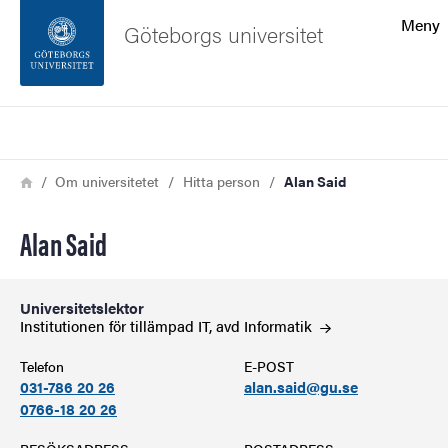
Sökfunktionen
Meny
Göteborgs universitet
Sidfoten
Sök
Kontakta universitetet
Länkstig
Hem
Om universitetet
Hitta person
Alan Said
Om webbplatsen
Alan Said
Universitetslektor
Institutionen för tillämpad IT, avd
Informatik
Telefon
E-POST
031-786 20 26
alan.said@gu.se
0766-18 20 26