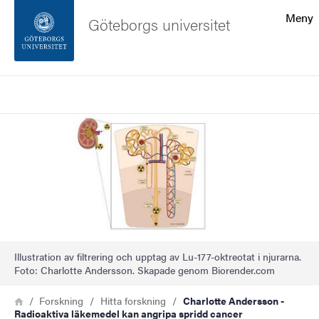
Sökfunktionen
Meny
Göteborgs universitet
Sidfoten
Sök
Kontakta universitetet
Bild
Om webbplatsen
Illustration av filtrering och upptag av Lu-177-oktreotat i njurarna.
Foto: Charlotte Andersson. Skapade genom Biorender.com
Länkstig
Hem
Forskning
Hitta forskning
Charlotte Andersson -
Radioaktiva läkemedel kan angripa spridd cancer