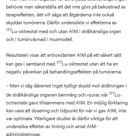
behöver man säkerställa att det inte görs på bekostnad av
terapieffekten, det vill säga att åtgärderna inte också
skyddar tumörerna. Därför undersökte vi effekterna av
177
Lu-oktreotat med och utan A1M i strålkänsliga organ
och i tumörvävnad i musmodell.
Resultaten visar att antioxidanten A1M på ett säkert sätt
177
kan ges i samband med
Lu-oktreotat utan att ha en
negativ påverkan på behandlingseffekten på tumörerna.
– Men vi såg däremot inget tydligt skydd mot strålningen i
177
de strålkänsliga organen benmärg och njurar, när
Lu-
octreotate gavs tillsammans med A1M. En möjlig förklaring
kan vara att dosering och tidpunkt för när vi gav A1M, inte
var optimala. Ytterligare studier är därför viktiga för att
undersöka effekter av timing och antal A1M-
administreringar.