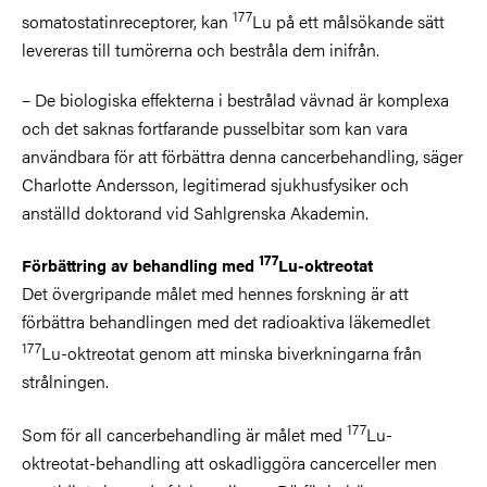
177
somatostatinreceptorer, kan
Lu på ett målsökande sätt
levereras till tumörerna och bestråla dem inifrån.
– De biologiska effekterna i bestrålad vävnad är komplexa
och det saknas fortfarande pusselbitar som kan vara
användbara för att förbättra denna cancerbehandling, säger
Charlotte Andersson, legitimerad sjukhusfysiker och
anställd doktorand vid Sahlgrenska Akademin.
177
Förbättring av behandling med
Lu-oktreotat
Det övergripande målet med
hennes
forskning är att
förbättra behandlingen med det radioaktiva läkemedlet
177
Lu-oktreotat genom att minska biverkningarna från
strålningen.
177
Som för all cancerbehandling är målet med
Lu-
oktreotat-behandling att oskadliggöra cancerceller men