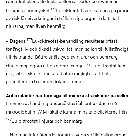
samtidigt skona de friska cellerna. Därför behöver man
177
begränsa hur mycket
Lu-oktreotat som kan ges på grund
av risk för biverkningar i strålkänsliga organ, i detta fall
njurarna, men även benmärg.
177
– Dagens
Lu-oktreotat-behandling resulterar oftast i
förlängt liv och ökad livskvalitet, men sällan till fullständigt
tillfrisknande. Bättre strålskydd av njurar och benmärg
177
skulle möjliggöra att en större mängd
Lu-oktreotat kan
ges, vilket skulle innebära bättre möjlighet att bota
patienter med neuroendokrina tumörer.
Antioxidanter har förmåga att minska strålskador på celler
I hennes avhandling undersöktes ifall antioxidanten α
-
1
mikroglobulin (A1M) skulle kunna minska bieffekterna från
177
Lu-oktreotat i njurar och benmärg.
– När man inför åtgärder för att skydda strålkänsliga organ