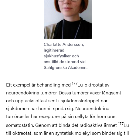
Charlotte Andersson,
legitimerad
sjukhusfysiker och
anställd doktorand vid
Sahlgrenska Akademin.
177
Ett exempel är behandling med
Lu-oktreotat av
neuroendokrina tumörer. Dessa tumörer växer långsamt
och upptäcks oftast sent i sjukdomsförloppet när
sjukdomen har hunnit sprida sig. Neuroendokrina
tumörceller har receptorer på sin cellyta för hormonet
177
somatostatin. Genom att binda det radioaktiva ämnet
Lu
till oktreotat, som är en syntetisk molekyl som binder sig till