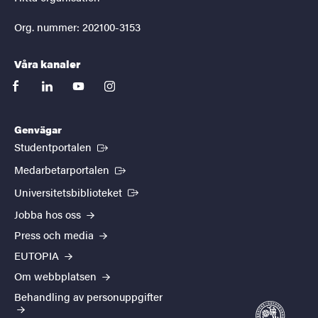
Org. nummer: 202100-3153
Våra kanaler
facebook
linkedin
youtube
instagram
Genvägar
(Extern länk)
Studentportalen
(Extern länk)
Medarbetarportalen
(Extern länk)
Universitetsbiblioteket
Jobba hos oss
Press och media
EUTOPIA
Om webbplatsen
Behandling av personuppgifter