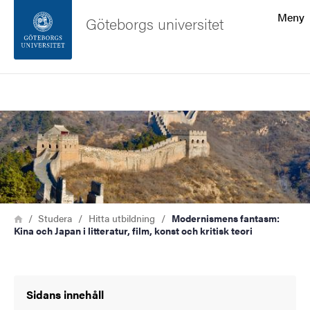
Sökfunktionen
Meny
Göteborgs universitet
Sidfoten
Sök
Kontakta universitetet
Bild
Om webbplatsen
Länkstig
Hem
Studera
Hitta utbildning
Modernismens fantasm:
Kina och Japan i litteratur, film, konst och kritisk teori
Sidans innehåll