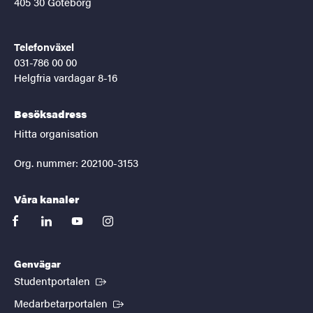
405 30 Göteborg
Telefonväxel
031-786 00 00
Helgfria vardagar 8-16
Besöksadress
Hitta organisation
Org. nummer: 202100-3153
Våra kanaler
facebook
linkedin
youtube
instagram
Genvägar
(Extern länk)
Studentportalen
(Extern länk)
Medarbetarportalen