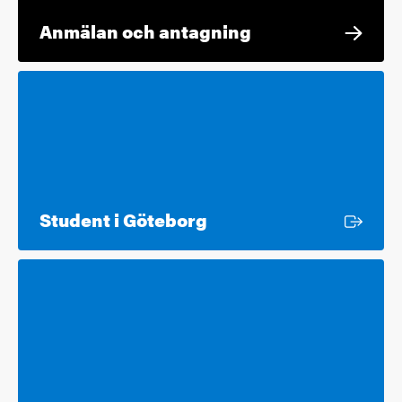
Anmälan och antagning
Extern länk
Student i Göteborg