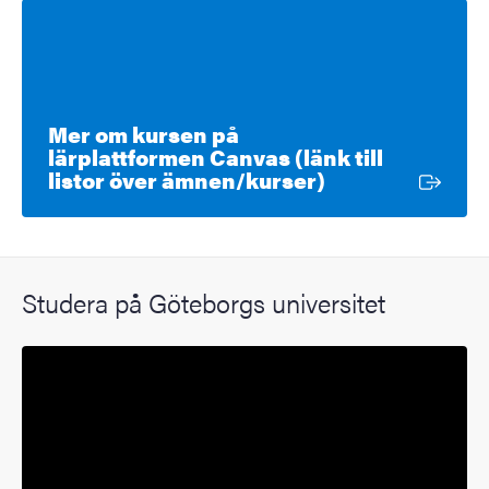
Mer om kursen på
lärplattformen Canvas (länk till
Extern länk
listor över ämnen/kurser)
Studera på Göteborgs universitet