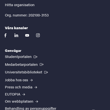
Hitta organisation
Org. nummer: 202100-3153
Våra kanaler
facebook
linkedin
youtube
instagram
Genvägar
(Extern länk)
Studentportalen
(Extern länk)
Medarbetarportalen
(Extern länk)
Universitetsbiblioteket
Jobba hos oss
Press och media
EUTOPIA
Om webbplatsen
Behandling av personuppgifter