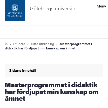
Sökfunktionen
Meny
Göteborgs universitet
Sidfoten
Sök
Kontakta universitetet
Länkstig
Hem
Studera
Hitta utbildning
Masterprogrammet i
didaktik har fördjupat min kunskap om ämnet
Om webbplatsen
Sidans innehåll
Masterprogrammet i didaktik
har fördjupat min kunskap om
ämnet