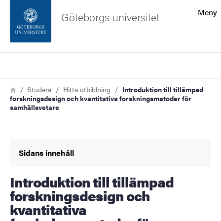
Sökfunktionen
Meny
Göteborgs universitet
Sidfoten
Sök
Kontakta universitetet
Länkstig
Hem
Studera
Hitta utbildning
Introduktion till tillämpad
forskningsdesign och kvantitativa forskningsmetoder för
Om webbplatsen
samhällsvetare
Sidans innehåll
Introduktion till tillämpad
forskningsdesign och
kvantitativa