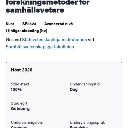
forskningsmetoder för
samhällsvetare
Kurs
SF2324
Avancerad nivå
15 högskolepoäng (hp)
Ges vid
Statsvetenskapliga institutionen
vid
Samhällsvetenskapliga fakulteten
Höst 2026
Studietakt
Undervisningstid
100%
Dag
Studieort
Göteborg
Undervisningsform
Undervisningsspråk
Campus
Engelska