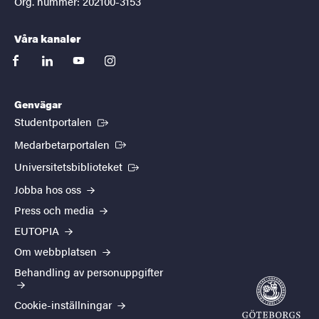
Org. nummer: 202100-3153
Våra kanaler
facebook
linkedin
youtube
instagram
Genvägar
(Extern länk)
Studentportalen
(Extern länk)
Medarbetarportalen
(Extern länk)
Universitetsbiblioteket
Jobba hos oss
Press och media
EUTOPIA
Om webbplatsen
Behandling av personuppgifter
Cookie-inställningar