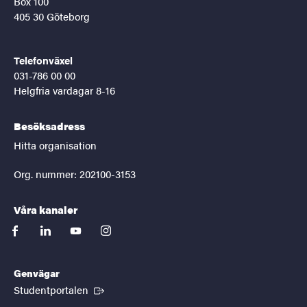
Box 100
405 30 Göteborg
Telefonväxel
031-786 00 00
Helgfria vardagar 8-16
Besöksadress
Hitta organisation
Org. nummer: 202100-3153
Våra kanaler
facebook
linkedin
youtube
instagram
Genvägar
(Extern länk)
Studentportalen