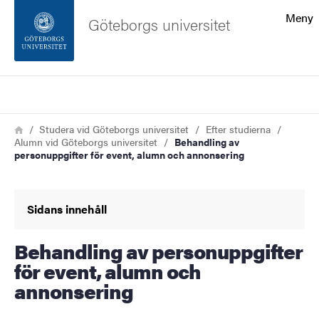
Sökfunktionen
Meny
Göteborgs universitet
Sidfoten
Sök
Kontakta universitetet
Länkstig
Hem
Studera vid Göteborgs universitet
Efter studierna
Alumn vid Göteborgs universitet
Behandling av
Om webbplatsen
personuppgifter för event, alumn och annonsering
Sidans innehåll
Behandling av personuppgifter
för event, alumn och
annonsering