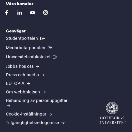
Våra kanaler
facebook
linkedin
youtube
instagram
Genvägar
(Extern länk)
Studentportalen
(Extern länk)
Medarbetarportalen
(Extern länk)
Universitetsbiblioteket
Jobba hos oss
Press och media
EUTOPIA
Om webbplatsen
Behandling av personuppgifter
Cookie-inställningar
Tillgänglighetsredogörelse