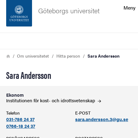
Sökfunktionen
Meny
Göteborgs universitet
Sidfoten
Sök
Kontakta universitetet
Länkstig
Hem
Om universitetet
Hitta person
Sara Andersson
Om webbplatsen
Sara Andersson
Ekonom
Institutionen för kost- och
idrottsvetenskap
Telefon
E-POST
031-786 24 37
sara.andersson.3@gu.se
0766-18 24 37