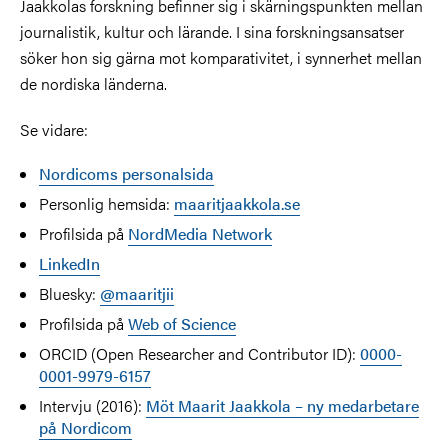
Jaakkolas forskning befinner sig i skärningspunkten mellan
journalistik, kultur och lärande. I sina forskningsansatser
söker hon sig gärna mot komparativitet, i synnerhet mellan
de nordiska länderna.
Se vidare:
Nordicoms personalsida
Personlig hemsida:
maaritjaakkola.se
Profilsida på
NordMedia Network
LinkedIn
Bluesky:
@maaritjii
Profilsida på
Web of Science
ORCID (Open Researcher and Contributor ID):
0000-
0001-9979-6157
Intervju (2016):
Möt Maarit Jaakkola – ny medarbetare
på Nordicom