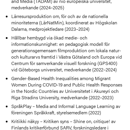
and Media (TADAM) av nio europeiska universitet,
medverkande (2024–2025)
Lärresursproduktion om, för och av de nationella
minoriteterna (LärNatMin), koordinerat av Högskolan
Dalarna, medprojektledare (2023–2024)
Hållbar hembygd via ökad medie- och
informationskunnighet: en pedagogisk modell för
generationsgemensam filmproduktion om lokala natur-
och kulturarvs framtid i Västra Götaland och Europa vid
Centrum för samverkande visuell forskning (GPS400)
vid Göteborgs universitet, medverkande (2022–2024)
Gender-Based Health Inequalities among Migrant
Women During COVID-19 and Public Health Responses
in the Nordic Countries av Universitetet i Akureyri och
Riga Stradins University, medverkande (2022–2023)
SpråkPlay – Media and Informal Language Learning av
föreningen Språkkraft, styrelsemedlem (2022)
Kritiikki näkyy – Kritiken syns – Shine on, critique! av
Finlands kritikerförbund SARV, forskningsledare i