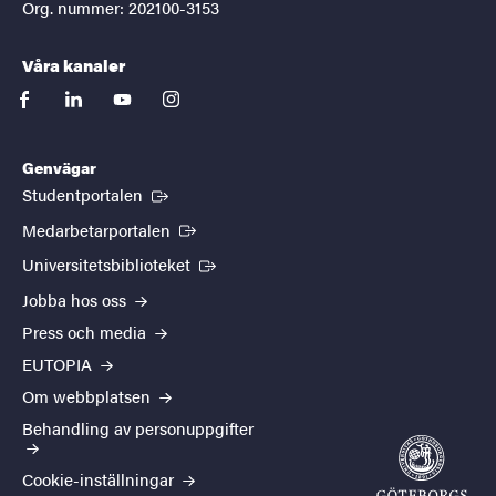
Org. nummer: 202100-3153
Våra kanaler
facebook
linkedin
youtube
instagram
Genvägar
(Extern länk)
Studentportalen
(Extern länk)
Medarbetarportalen
(Extern länk)
Universitetsbiblioteket
Jobba hos oss
Press och media
EUTOPIA
Om webbplatsen
Behandling av personuppgifter
Cookie-inställningar