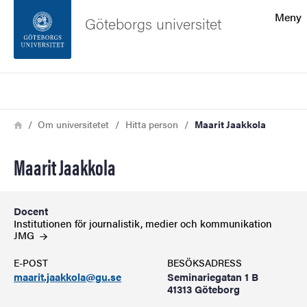
Sökfunktionen
Meny
Göteborgs universitet
Sidfoten
Sök
Kontakta universitetet
Länkstig
Hem
Om universitetet
Hitta person
Maarit Jaakkola
Om webbplatsen
Maarit Jaakkola
Docent
Institutionen för journalistik, medier och kommunikation
JMG
E-POST
BESÖKSADRESS
maarit.jaakkola@gu.se
Seminariegatan 1 B
41313 Göteborg