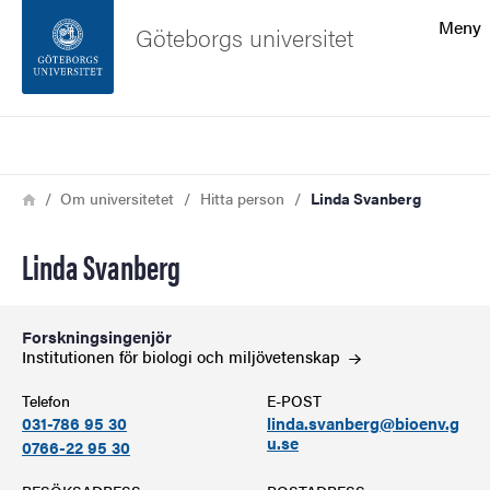
Sökfunktionen
Meny
Göteborgs universitet
Sidfoten
Sök
Kontakta universitetet
Länkstig
Hem
Om universitetet
Hitta person
Linda Svanberg
Om webbplatsen
Linda Svanberg
Forskningsingenjör
Institutionen för biologi och
miljövetenskap
Telefon
E-POST
031-786 95 30
linda.svanberg@bioenv.g
u.se
0766-22 95 30