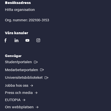
Besöksadress
Hitta organisation
Org. nummer: 202100-3153
Våra kanaler
facebook
linkedin
youtube
instagram
Genvägar
(Extern länk)
Studentportalen
(Extern länk)
Medarbetarportalen
(Extern länk)
Universitetsbiblioteket
Jobba hos oss
Press och media
EUTOPIA
Om webbplatsen