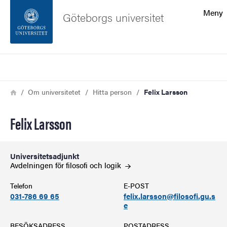
Sökfunktionen
Meny
Göteborgs universitet
Sidfoten
Sök
Kontakta universitetet
Länkstig
Hem
Om universitetet
Hitta person
Felix Larsson
Om webbplatsen
Felix Larsson
Universitetsadjunkt
Avdelningen för filosofi och
logik
Telefon
E-POST
031-786 69 65
felix.larsson@filosofi.gu.s
e
BESÖKSADRESS
POSTADRESS