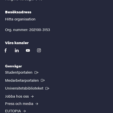
Besöksadress
Hitta organisation
Org. nummer: 202100-3153
Våra kanaler
facebook
linkedin
youtube
instagram
Genvägar
(Extern länk)
Studentportalen
(Extern länk)
Medarbetarportalen
(Extern länk)
Universitetsbiblioteket
Jobba hos oss
Press och media
EUTOPIA