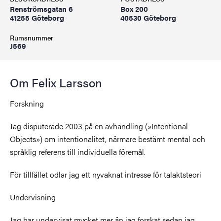
Renströmsgatan 6
Box 200
41255 Göteborg
40530 Göteborg
Rumsnummer
J569
Om Felix Larsson
Forskning
Jag disputerade 2003 på en avhandling (»Intentional
Objects») om intentionalitet, närmare bestämt mental och
språklig referens till individuella föremål.
För tillfället odlar jag ett nyvaknat intresse för talaktsteori
Undervisning
Jag har undervisat mycket mer än jag forskat sedan jag