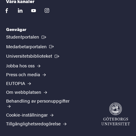
Våra kanaler
facebook
linkedin
youtube
instagram
Genvägar
(Extern länk)
Studentportalen
(Extern länk)
Medarbetarportalen
(Extern länk)
Universitetsbiblioteket
Jobba hos oss
Press och media
EUTOPIA
Om webbplatsen
Behandling av personuppgifter
Cookie-inställningar
Tillgänglighetsredogörelse