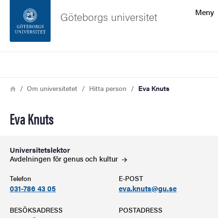
Sökfunktionen
Meny
Göteborgs universitet
Sidfoten
Sök
Kontakta universitetet
Länkstig
Hem
Om universitetet
Hitta person
Eva Knuts
Om webbplatsen
Eva Knuts
Universitetslektor
Avdelningen för genus och
kultur
Telefon
E-POST
031-786 43 05
eva.knuts@gu.se
BESÖKSADRESS
POSTADRESS