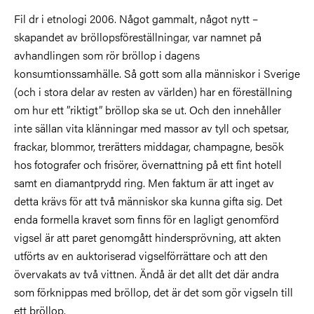
Fil dr i etnologi 2006. Något gammalt, något nytt –
skapandet av bröllopsföreställningar, var namnet på
avhandlingen som rör bröllop i dagens
konsumtionssamhälle. Så gott som alla människor i Sverige
(och i stora delar av resten av världen) har en föreställning
om hur ett ”riktigt” bröllop ska se ut. Och den innehåller
inte sällan vita klänningar med massor av tyll och spetsar,
frackar, blommor, trerätters middagar, champagne, besök
hos fotografer och frisörer, övernattning på ett fint hotell
samt en diamantprydd ring. Men faktum är att inget av
detta krävs för att två människor ska kunna gifta sig. Det
enda formella kravet som finns för en lagligt genomförd
vigsel är att paret genomgått hindersprövning, att akten
utförts av en auktoriserad vigselförrättare och att den
övervakats av två vittnen. Ändå är det allt det där andra
som förknippas med bröllop, det är det som gör vigseln till
ett bröllop.