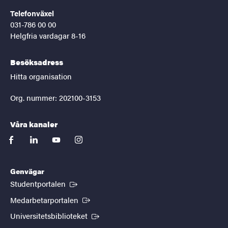
Telefonväxel
031-786 00 00
Helgfria vardagar 8-16
Besöksadress
Hitta organisation
Org. nummer: 202100-3153
Våra kanaler
facebook
linkedin
youtube
instagram
Genvägar
(Extern länk)
Studentportalen
(Extern länk)
Medarbetarportalen
(Extern länk)
Universitetsbiblioteket