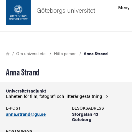
Sökfunktionen
Meny
Göteborgs universitet
Sidfoten
Sök
Kontakta universitetet
Länkstig
Hem
Om universitetet
Hitta person
Anna Strand
Om webbplatsen
Anna Strand
Universitetsadjunkt
Enheten för film, fotografi och litterär
gestaltning
E-POST
BESÖKSADRESS
anna.strand@gu.se
Storgatan 43
Göteborg
POSTADRESS