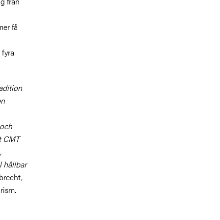
g från
mer få
 fyra
adition
en
 och
tt CMT
,
l hållbar
brecht,
rism.