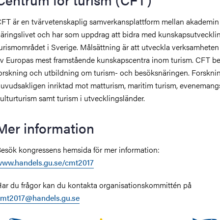
FT är en tvärvetenskaplig samverkansplattform mellan akademin
äringslivet och har som uppdrag att bidra med kunskapsutveckli
urismområdet i Sverige. Målsättning är att utveckla verksamheten t
v Europas mest framstående kunskapscentra inom turism. CFT be
orskning och utbildning om turism- och besöksnäringen. Forskni
uvudsakligen inriktad mot matturism, maritim turism, evenemang
ulturturism samt turism i utvecklingsländer.
Mer information
esök kongressens hemsida för mer information:
ww.handels.gu.se/cmt2017
ar du frågor kan du kontakta organisationskommittén på
cmt2017@handels.gu.se