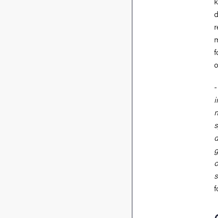
k
d
r
m
f
o
-
i
n
s
d
g
o
s
f