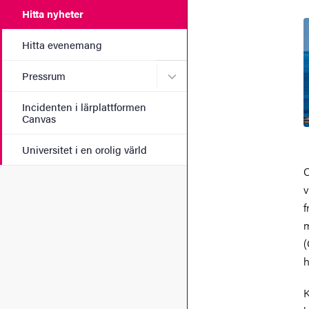
Hitta nyheter
Hitta evenemang
Undermeny för Pressrum
Pressrum
Incidenten i lärplattformen
Canvas
Universitet i en orolig värld
C
v
f
m
(
h
K