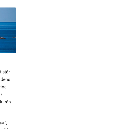
 står
ldens
rina
17
k från
ar",