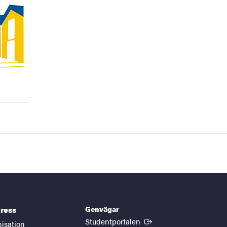
Genvägar
ress
(Extern länk)
Studentportalen
nisation