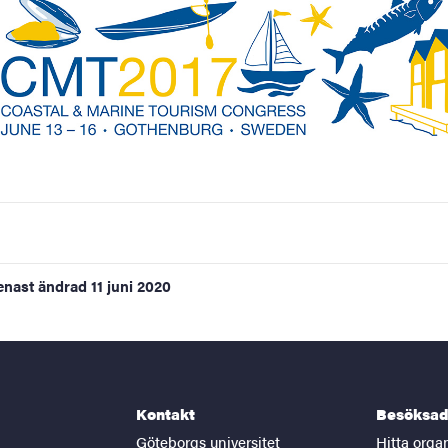
enast ändrad
11 juni 2020
Kontakt
Besöksad
Göteborgs universitet
Hitta orga