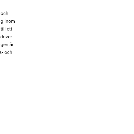
 och
ng inom
ill ett
driver
ngen är
s- och