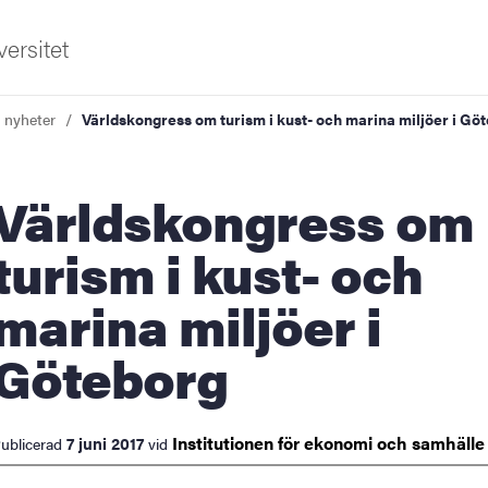
ersitet
a nyheter
Världskongress om turism i kust- och marina miljöer i Gö
dskongress om
turism i kust- och
marina miljöer i
ldning
Göteborg
och innovation
tetet
Institutionen för ekonomi och
samhäll
7 juni 2017
ublicerad
vid