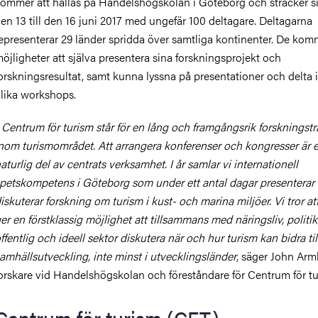
ommer att hållas på Handelshögskolan i Göteborg och sträcker si
en 13 till den 16 juni 2017 med ungefär 100 deltagare. Deltagarna
epresenterar 29 länder spridda över samtliga kontinenter. De kom
öjligheter att själva presentera sina forskningsprojekt och
orskningsresultat, samt kunna lyssna på presentationer och delta i
lika workshops.
Centrum för turism står för en lång och framgångsrik forskningstr
nom turismområdet. Att arrangera konferenser och kongresser är 
aturlig del av centrats verksamhet. I år samlar vi internationell
petskompetens i Göteborg som under ett antal dagar presenterar
iskuterar forskning om turism i kust- och marina miljöer. Vi tror a
er en förstklassig möjlighet att tillsammans med näringsliv, politik
ffentlig och ideell sektor diskutera när och hur turism kan bidra til
amhällsutveckling, inte minst i utvecklingsländer
, säger John Arm
orskare vid Handelshögskolan och föreståndare för Centrum för tu
Centrum för turism (CFT)