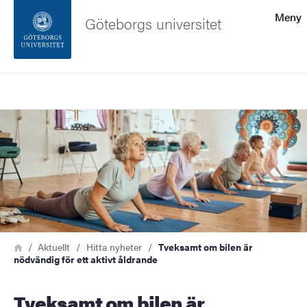
Sökfunktionen
Meny
Göteborgs universitet
Sidfoten
Sök
Kontakta universitetet
Bild
Om webbplatsen
Länkstig
Hem
Aktuellt
Hitta nyheter
Tveksamt om bilen är
nödvändig för ett aktivt åldrande
Tveksamt om bilen är