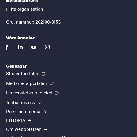
Besöksadress
Hitta organisation
Org. nummer: 202100-3153
Våra kanaler
facebook
linkedin
youtube
instagram
Genvägar
(Extern länk)
Studentportalen
(Extern länk)
Medarbetarportalen
(Extern länk)
Universitetsbiblioteket
Jobba hos oss
Press och media
EUTOPIA
Om webbplatsen