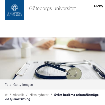
Sökfunktionen
Meny
Göteborgs universitet
Sidfoten
Sök
Kontakta universitetet
Bild
Om webbplatsen
Foto: Getty Images
Länkstig
Hem
Aktuellt
Hitta nyheter
Svårt bedöma arbetsförmåga
vid sjukskrivning