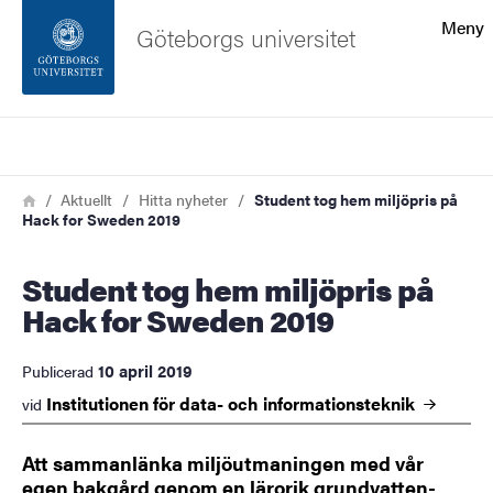
Sökfunktionen
Meny
Göteborgs universitet
Sidfoten
Sök
Kontakta universitetet
Länkstig
Hem
Aktuellt
Hitta nyheter
Student tog hem miljöpris på
Hack for Sweden 2019
Om webbplatsen
Student tog hem miljöpris på
Hack for Sweden 2019
10 april 2019
Publicerad
Institutionen för data- och
informationsteknik
vid
Att sammanlänka miljöutmaningen med vår
egen bakgård genom en lärorik grundvatten-