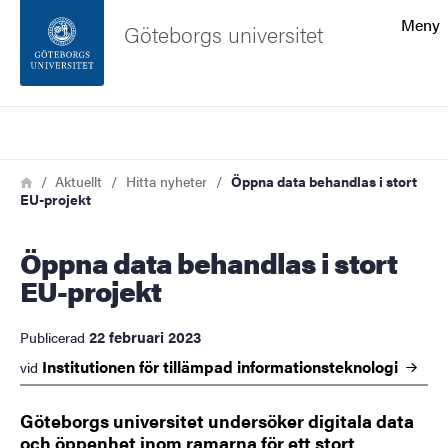
Sökfunktionen
Meny
Göteborgs universitet
Sidfoten
Sök
Kontakta universitetet
Länkstig
Hem
Aktuellt
Hitta nyheter
Öppna data behandlas i stort
EU-projekt
Om webbplatsen
Öppna data behandlas i stort
EU-projekt
22 februari 2023
Publicerad
Institutionen för tillämpad
informationsteknologi
vid
Göteborgs universitet undersöker digitala data
och öppenhet inom ramarna för ett stort