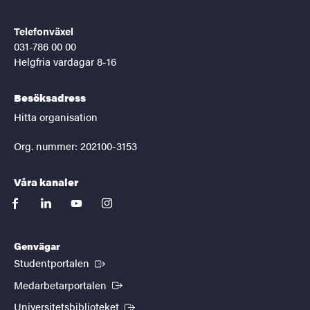
Telefonväxel
031-786 00 00
Helgfria vardagar 8-16
Besöksadress
Hitta organisation
Org. nummer: 202100-3153
Våra kanaler
facebook
linkedin
youtube
instagram
Genvägar
(Extern länk)
Studentportalen
(Extern länk)
Medarbetarportalen
(Extern länk)
Universitetsbiblioteket