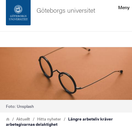
Sökfunktionen
Meny
Göteborgs universitet
Sidfoten
Sök
Kontakta universitetet
Bild
Om webbplatsen
Foto: Unsplash
Länkstig
Hem
Aktuellt
Hitta nyheter
Längre arbetsliv kräver
arbetsgivarnas delaktighet