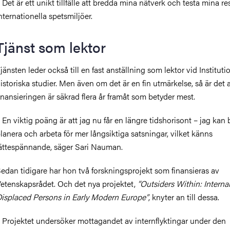
–
Det är ett unikt tillfälle att bredda mina nätverk och testa mina res
nternationella spetsmiljöer.
Tjänst som lektor
jänsten leder också till en fast anställning som lektor vid Instituti
istoriska studier. Men även om det är en fin utmärkelse, så är det a
inansieringen är säkrad flera år framåt som betyder mest.
–
En viktig poäng är att jag nu får en längre tidshorisont – jag kan 
lanera och arbeta för mer långsiktiga satsningar, vilket känns
ättespännande, säger Sari Nauman.
edan tidigare har hon två forskningsprojekt som finansieras av
etenskapsrådet. Och det nya projektet,
”Outsiders Within: Internal
isplaced Persons in Early Modern Europe”
,
knyter an till dessa.
–
Projektet undersöker mottagandet av internflyktingar under den