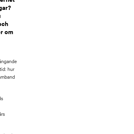
gar?
u
 och
gor om
hängande
tid: hur
samband
ds
års