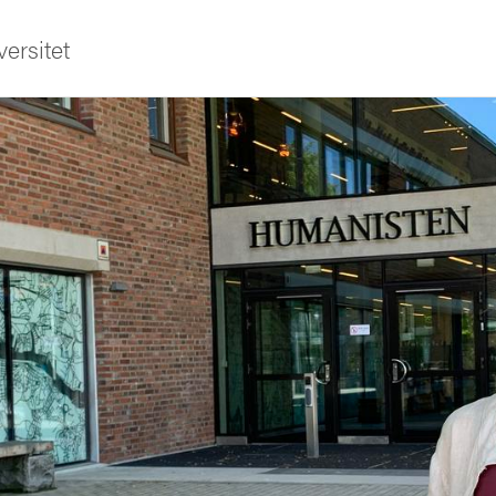
ersitet
ldning
och innovation
tetet