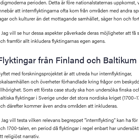
idigmoderna perioden. Detta är före nationalstaternas uppkomst, v
nnebär att internflyktingarna ofta kom från områden med andra sp
agar och kulturer än det mottagande samhället, säger hon och fort
–
Jag vill se hur dessa aspekter påverkade deras möjligheter att få 
ch framför allt inkludera flyktingarnas egen agens.
Flyktingar från Finland och Baltikum
yftet med forskningsprojektet är att utreda hur internflyktingar,
okalsamhällen och överheter förhandlade kring frågor om beskyd
illhörighet. Som ett första case study ska hon undersöka finska oc
altiska flyktingar i Sverige under det stora nordiska kriget (1700–1
ch därefter kommer även andra områden att inkluderas.
–
Jag vill testa vilken relevans begreppet ”internflykting” kan ha för
ch 1700-talen, en period då flyktingar i regel enbart har undersökt
tt religiöst narrativ.