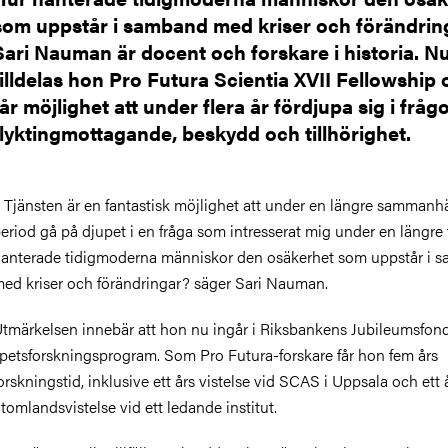
som uppstår i samband med kriser och förändrin
Sari Nauman är docent och forskare i historia. N
tilldelas hon Pro Futura Scientia XVII Fellowship
får möjlighet att under flera år fördjupa sig i frå
flyktingmottagande, beskydd och tillhörighet.
–
Tjänsten är en fantastisk möjlighet att under en längre samman
eriod gå på djupet i en fråga som intresserat mig under en längre 
anterade tidigmoderna människor den osäkerhet som uppstår i 
ed kriser och förändringar? säger Sari Nauman.
tmärkelsen innebär att hon nu ingår i Riksbankens Jubileumsfon
petsforskningsprogram. Som Pro Futura-forskare får hon fem års
orskningstid, inklusive ett års vistelse vid SCAS i Uppsala och ett 
tomlandsvistelse vid ett ledande institut.