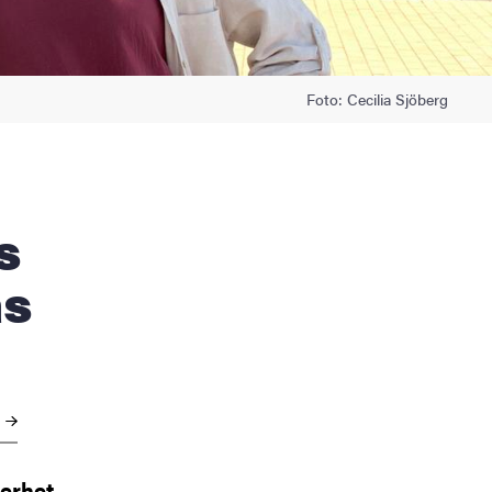
Foto: Cecilia Sjöberg
as
r
erhet