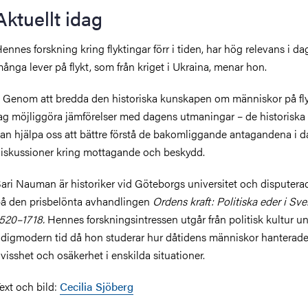
Aktuellt idag
ennes forskning kring flyktingar förr i tiden, har hög relevans i da
ånga lever på flykt, som från kriget i Ukraina, menar hon.
–
Genom att bredda den historiska kunskapen om människor på flyk
ag möjliggöra jämförelser med dagens utmaningar – de historiska 
an hjälpa oss att bättre förstå de bakomliggande antagandena i 
iskussioner kring mottagande och beskydd.
ari Nauman är historiker vid Göteborgs universitet och disputera
å den prisbelönta avhandlingen
Ordens kraft: Politiska eder i Sve
520–1718.
Hennes forskningsintressen utgår från politisk kultur u
idigmodern tid då hon studerar hur dåtidens människor hanterad
visshet och osäkerhet i enskilda situationer.
ext och bild:
Cecilia Sjöberg