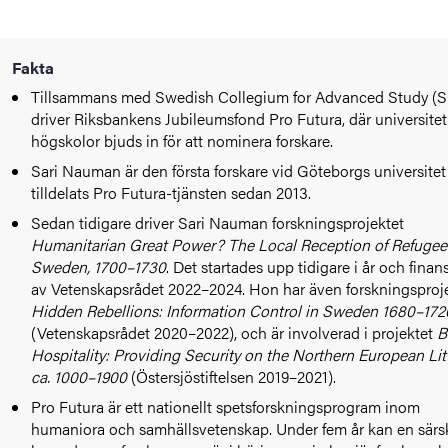
Fakta
Tillsammans med Swedish Collegium for Advanced Study (
driver Riksbankens Jubileumsfond Pro Futura, där universite
högskolor bjuds in för att nominera forskare.
Sari Nauman är den första forskare vid Göteborgs universite
tilldelats Pro Futura-tjänsten sedan 2013.
Sedan tidigare driver Sari Nauman forskningsprojektet
Humanitarian Great Power? The Local Reception of Refugee
Sweden, 1700–1730
. Det startades upp tidigare i år och finan
av Vetenskapsrådet 2022–2024. Hon har även forskningsproj
Hidden Rebellions: Information Control in Sweden 1680–172
(Vetenskapsrådet 2020–2022), och är involverad i projektet
B
Hospitality: Providing Security on the Northern European Litt
ca. 1000–1900
(Östersjöstiftelsen 2019–2021).
Pro Futura är ett nationellt spetsforskningsprogram inom
humaniora och samhällsvetenskap. Under fem år kan en särsk