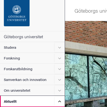
Sökfunktionen
Göteborgs univ
Sidfoten
Bild
Kontakta universitetet
Göteborgs universitet
Undermeny för Studera
Studera
Om webbplatsen
Undermeny för Forskning
Forskning
Undermeny för Forskarutbi
Forskarutbildning
Undermeny för Samverkan 
Samverkan och innovation
Undermeny för Om universi
Om universitetet
Undermeny för Aktuellt
Aktuellt