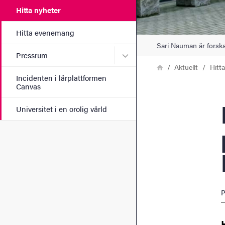
Hitta nyheter
Hitta evenemang
Sari Nauman är forskar
Undermeny för Pressrum
Pressrum
Länkstig
Hem
Aktuellt
Hitt
Incidenten i lärplattformen
Canvas
Hist
Universitet i en orolig värld
P