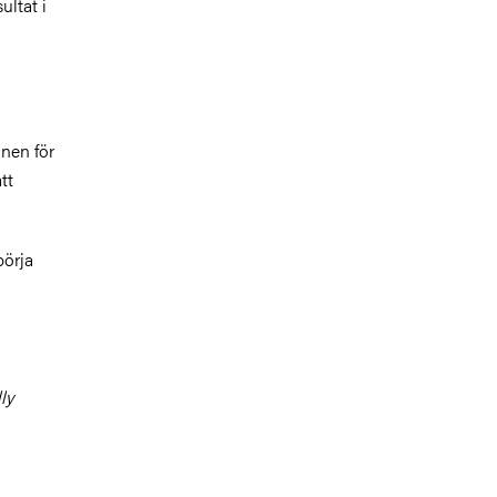
ultat i
onen för
tt
börja
ly