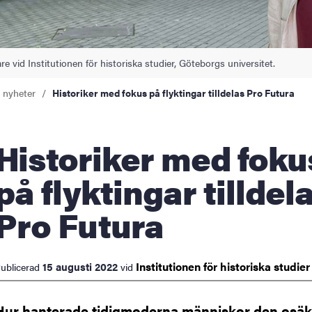
e vid Institutionen för historiska studier, Göteborgs universitet.
a nyheter
Historiker med fokus på flyktingar tilldelas Pro Futura
oriker med fokus
på flyktingar tilldel
Pro Futura
Institutionen för historiska
studie
15 augusti 2022
ublicerad
vid
Hur hanterade tidigmoderna människor den osäk