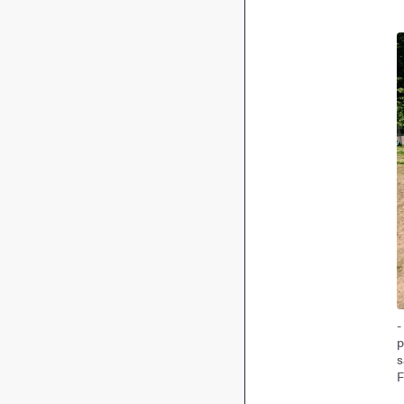
-
p
s
F