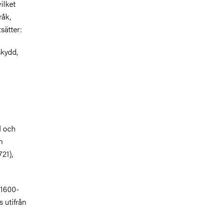
ilket
råk,
sätter:
skydd,
d och
h
721),
 1600-
s utifrån