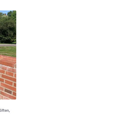
öften,