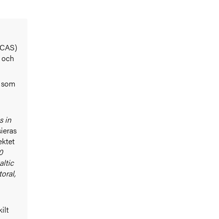
SCAS)
t och
t som
s in
sieras
ektet
0
altic
oral,
ilt