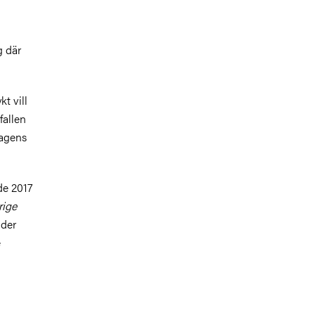
g där
t vill
fallen
dagens
de 2017
rige
nder
e