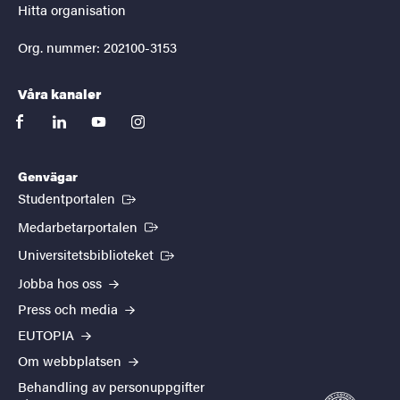
Hitta organisation
Org. nummer: 202100-3153
Våra kanaler
facebook
linkedin
youtube
instagram
Genvägar
(Extern länk)
Studentportalen
(Extern länk)
Medarbetarportalen
(Extern länk)
Universitetsbiblioteket
Jobba hos oss
Press och media
EUTOPIA
Om webbplatsen
Behandling av personuppgifter