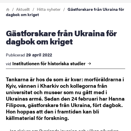
Länkstig
Hem
Aktuellt
Hitta nyheter
Gästforskare från Ukraina för
dagbok om kriget
Gästforskare från Ukraina för
dagbok om kriget
29 april 2022
Publicerad
Institutionen för historiska
studier
vid
Tankarna är hos de som är kvar: morföräldrarna i
Kyiv, vännen i Kharkiv och kollegorna från
universitet och museer som nu gått med i
Ukrainas armé. Sedan den 24 februari har Hanna
Filipova, gästforskare från Ukraina, fört dagbok.
Hon hoppas att den i framtiden kan bli
källmaterial för forskning.
– Jag skriver om Rysslands invasion och vilken påverkan