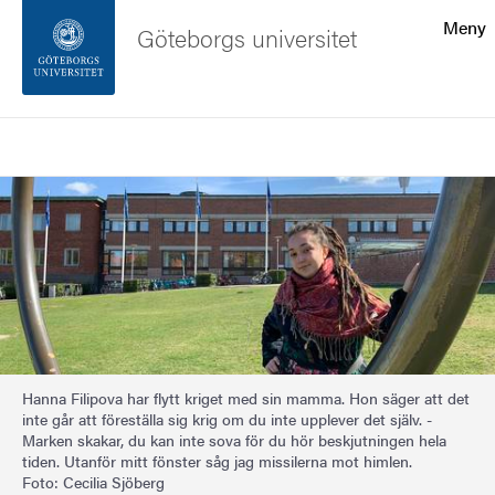
Sökfunktionen
Meny
Göteborgs universitet
Sidfoten
Sök
Kontakta universitetet
Bild
Om webbplatsen
Hanna Filipova har flytt kriget med sin mamma. Hon säger att det
inte går att föreställa sig krig om du inte upplever det själv. -
Marken skakar, du kan inte sova för du hör beskjutningen hela
tiden. Utanför mitt fönster såg jag missilerna mot himlen.
Foto: Cecilia Sjöberg