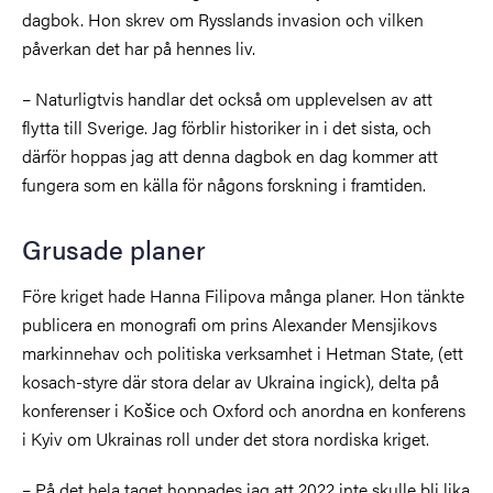
dagbok. Hon skrev om Rysslands invasion och vilken
påverkan det har på hennes liv.
– Naturligtvis handlar det också om upplevelsen av att
flytta till Sverige. Jag förblir historiker in i det sista, och
därför hoppas jag att denna dagbok en dag kommer att
fungera som en källa för någons forskning i framtiden.
Grusade planer
Före kriget hade Hanna Filipova många planer. Hon tänkte
publicera en monografi om prins Alexander Mensjikovs
markinnehav och politiska verksamhet i Hetman State, (ett
kosach-styre där stora delar av Ukraina ingick), delta på
konferenser i Košice och Oxford och anordna en konferens
i Kyiv om Ukrainas roll under det stora nordiska kriget.
– På det hela taget hoppades jag att 2022 inte skulle bli lika