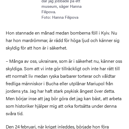
där jag jobbade på ett
museum, säger Hanna
Filipova.
Foto: Hanna Filipova
Hon stannade en månad medan bomberna föll i Kyiv. Nu
har hon mardrömmar, är rädd för höga ljud och känner sig
skyldig för att hon är i säkerhet.
– Många av oss, ukrainare, som är i säkerhet nu, känner oss
skyldiga.
Som att vi inte gör tillräckligt och inte har rätt till
ett normalt liv medan ryska barbarer torterar och våldtar
fredliga människor i Bucha eller utplånar Mariupol från
jordens yta. Jag har haft stark psykisk ångest över detta.
Men börjar inse att jag bör göra det jag kan bäst, att arbeta
som historiker hjälper mig att orka fortsätta under denna
svåra tid.
Den 24 februari, när kriget inleddes, började hon föra