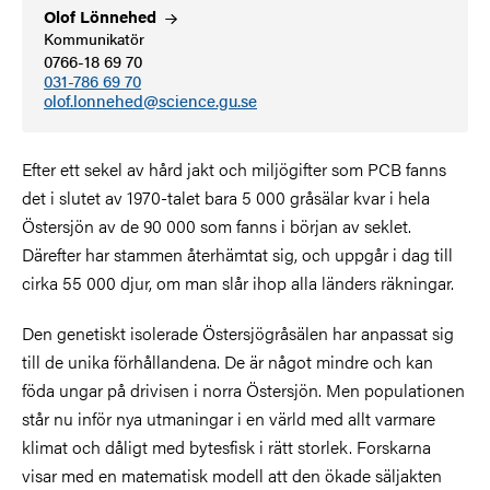
Olof
Lönnehed
Kommunikatör
0766-18 69 70
031-786 69 70
olof.lonnehed@science.gu.se
Efter ett sekel av hård jakt och miljögifter som PCB fanns
det i slutet av 1970-talet bara 5 000 gråsälar kvar i hela
Östersjön av de 90 000 som fanns i början av seklet.
Därefter har stammen återhämtat sig, och uppgår i dag till
cirka 55 000 djur, om man slår ihop alla länders räkningar.
Den genetiskt isolerade Östersjögråsälen har anpassat sig
till de unika förhållandena. De är något mindre och kan
föda ungar på drivisen i norra Östersjön. Men populationen
står nu inför nya utmaningar i en värld med allt varmare
klimat och dåligt med bytesfisk i rätt storlek. Forskarna
visar med en matematisk modell att den ökade säljakten