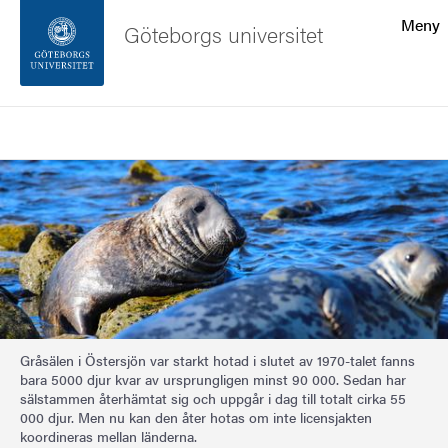
Sökfunktionen
Meny
Göteborgs universitet
Sidfoten
Sök
Kontakta universitetet
Bild
Om webbplatsen
Gråsälen i Östersjön var starkt hotad i slutet av 1970-talet fanns
bara 5000 djur kvar av ursprungligen minst 90 000. Sedan har
sälstammen återhämtat sig och uppgår i dag till totalt cirka 55
000 djur. Men nu kan den åter hotas om inte licensjakten
koordineras mellan länderna.