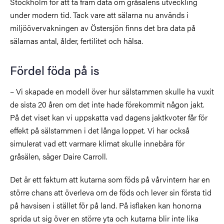
Stockholm för att ta fram data om gråsälens utveckling
under modern tid. Tack vare att sälarna nu används i
miljöövervakningen av Östersjön finns det bra data på
sälarnas antal, ålder, fertilitet och hälsa.
Fördel föda på is
– Vi skapade en modell över hur sälstammen skulle ha vuxit
de sista 20 åren om det inte hade förekommit någon jakt.
På det viset kan vi uppskatta vad dagens jaktkvoter får för
effekt på sälstammen i det långa loppet. Vi har också
simulerat vad ett varmare klimat skulle innebära för
gråsälen, säger Daire Carroll.
Det är ett faktum att kutarna som föds på vårvintern har en
större chans att överleva om de föds och lever sin första tid
på havsisen i stället för på land. På isflaken kan honorna
sprida ut sig över en större yta och kutarna blir inte lika