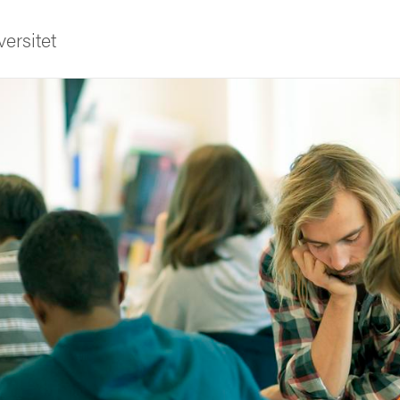
ersitet
ldning
och innovation
tetet