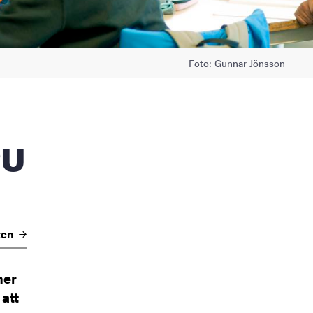
Foto: Gunnar Jönsson
ten
ner
att