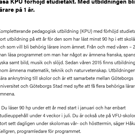
läsa KPU förhöjd studietakt. Med utbildningen bl
lärare på 1 år.
ompletterande pedagogisk utbildning (KPU) med förhöjd studieta
ort utbildning på ett år för den som har läst minst 90 hp i ett sko
ch som vill bli behörig lärare inom ämnet. Från och med våren – 
an läsa programmet om man har något av ämnena franska, span
yska samt bild, musik och slöjd. Sedan våren 2015 finns utbildnin
nom ämnena matematik, teknik och naturvetenskap. Utbildningen
ära anknytning till skolor och är ett samarbete mellan Göteborgs
niversitet och Göteborgs Stad med syfte att få flera behöriga lära
ämnena.
 Du läser 90 hp under ett år med start i januari och har enbart
tudieuppehåll under 4 veckor i juli. Du är också ute på VFU-skolor
tort sett dagligen under skolornas vår- och hösttermin, säger Hå
ellgren, programledare för programmet.