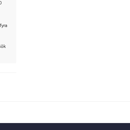
0
fyra
Sök