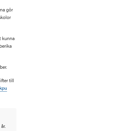
rna gör
skolor
tt kunna
berika
ber.
er till
/kpu
år.