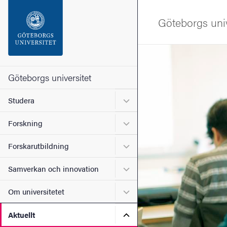
Sökfunktionen
Göteborgs univ
Sidfoten
Bild
Kontakta universitetet
Göteborgs universitet
Undermeny för Studera
Studera
Om webbplatsen
Undermeny för Forskning
Forskning
Undermeny för Forskarutbi
Forskarutbildning
Undermeny för Samverkan 
Samverkan och innovation
Undermeny för Om universi
Om universitetet
Undermeny för Aktuellt
Aktuellt