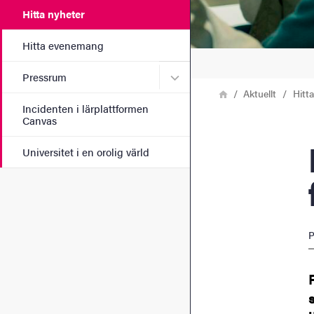
Hitta nyheter
Hitta evenemang
Undermeny för Pressrum
Pressrum
Länkstig
Hem
Aktuellt
Hitt
Incidenten i lärplattformen
Canvas
Fler 
Universitet i en orolig värld
P