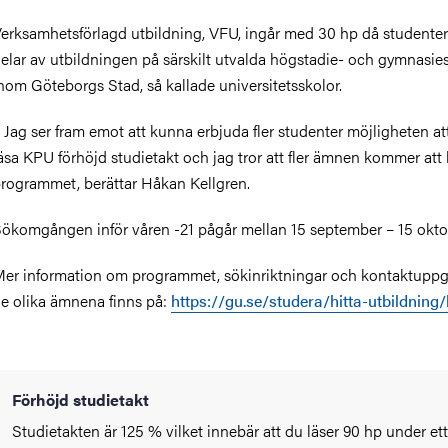
erksamhetsförlagd utbildning, VFU, ingår med 30 hp då studente
elar av utbildningen på särskilt utvalda högstadie- och gymnasie
nom Göteborgs Stad, så kallade universitetsskolor.
 Jag ser fram emot att kunna erbjuda fler studenter möjligheten a
äsa KPU förhöjd studietakt och jag tror att fler ämnen kommer att 
rogrammet, berättar Håkan Kellgren.
ökomgången inför våren -21 pågår mellan 15 september – 15 okto
er information om programmet, sökinriktningar och kontaktuppgift
e olika ämnena finns på:
https://gu.se/studera/hitta-utbildning
Förhöjd studietakt
Studietakten är 125 % vilket innebär att du läser 90 hp under ett 