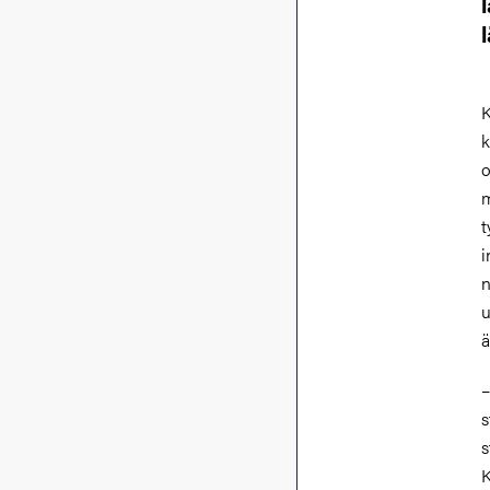
K
k
o
m
t
i
n
u
–
s
s
K