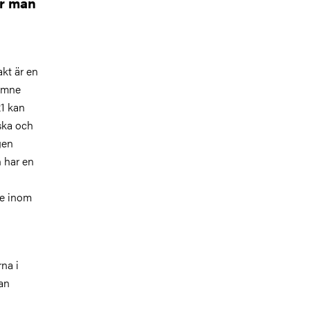
ir man
kt är en
lämne
21 kan
ska och
gen
 har en
re inom
na i
kan