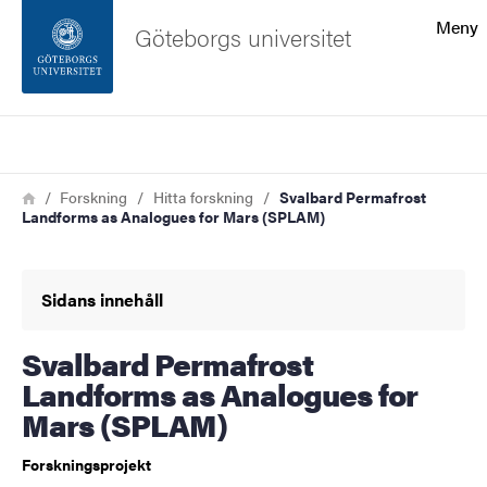
Sökfunktionen
Meny
Göteborgs universitet
Sidfoten
Sök
Kontakta universitetet
Länkstig
Hem
Forskning
Hitta forskning
Svalbard Permafrost
Landforms as Analogues for Mars (SPLAM)
Om webbplatsen
Sidans innehåll
Svalbard Permafrost
Landforms as Analogues for
Mars (SPLAM)
Forskningsprojekt