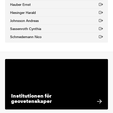
Hauber Ernst
(Extern länk)
Hiesinger Harald
(Extern länk)
Johnsson Andreas
(Extern länk)
Sassenroth Cynthia
(Extern länk)
Schmedemann Nico
(Extern länk)
Institutionen för
geovetenskaper