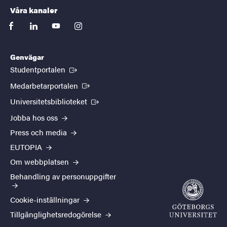
Våra kanaler
facebook
linkedin
youtube
instagram
Genvägar
(Extern länk)
Studentportalen
(Extern länk)
Medarbetarportalen
(Extern länk)
Universitetsbiblioteket
Jobba hos oss
Press och media
EUTOPIA
Om webbplatsen
Behandling av personuppgifter
Cookie-inställningar
Tillgänglighetsredogörelse