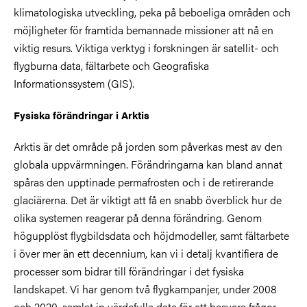
klimatologiska utveckling, peka på beboeliga områden och
möjligheter för framtida bemannade missioner att nå en
viktig resurs. Viktiga verktyg i forskningen är satellit- och
flygburna data, fältarbete och Geografiska
Informationssystem (GIS).
Fysiska förändringar i Arktis
Arktis är det område på jorden som påverkas mest av den
globala uppvärmningen. Förändringarna kan bland annat
spåras den upptinade permafrosten och i de retirerande
glaciärerna. Det är viktigt att få en snabb överblick hur de
olika systemen reagerar på denna förändring. Genom
högupplöst flygbildsdata och höjdmodeller, samt fältarbete
i över mer än ett decennium, kan vi i detalj kvantifiera de
processer som bidrar till förändringar i det fysiska
landskapet. Vi har genom två flygkampanjer, under 2008
och 2020, samlat in värdefulla data för att besvara frågor