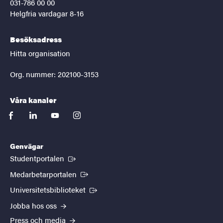
031-786 00 00
Helgfria vardagar 8-16
Besöksadress
Hitta organisation
Org. nummer: 202100-3153
Våra kanaler
facebook
linkedin
youtube
instagram
Genvägar
(Extern länk)
Studentportalen
(Extern länk)
Medarbetarportalen
(Extern länk)
Universitetsbiblioteket
Jobba hos oss
Press och media