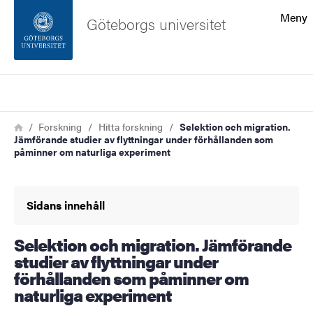
Sökfunktionen
Meny
Göteborgs universitet
Sidfoten
Sök
Kontakta universitetet
Länkstig
Hem
Forskning
Hitta forskning
Selektion och migration.
Jämförande studier av flyttningar under förhållanden som
Om webbplatsen
påminner om naturliga experiment
Sidans innehåll
Selektion och migration. Jämförande
studier av flyttningar under
förhållanden som påminner om
naturliga experiment