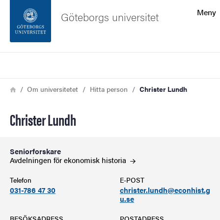
Sökfunktionen
Meny
Göteborgs universitet
Sidfoten
Sök
Kontakta universitetet
Länkstig
Hem
Om universitetet
Hitta person
Christer Lundh
Om webbplatsen
Christer Lundh
Seniorforskare
Avdelningen för ekonomisk
historia
Telefon
E-POST
031-786 47 30
christer.lundh@econhist.g
u.se
BESÖKSADRESS
POSTADRESS