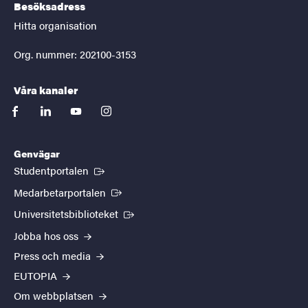
Besöksadress
Hitta organisation
Org. nummer: 202100-3153
Våra kanaler
facebook
linkedin
youtube
instagram
Genvägar
(Extern länk)
Studentportalen
(Extern länk)
Medarbetarportalen
(Extern länk)
Universitetsbiblioteket
Jobba hos oss
Press och media
EUTOPIA
Om webbplatsen