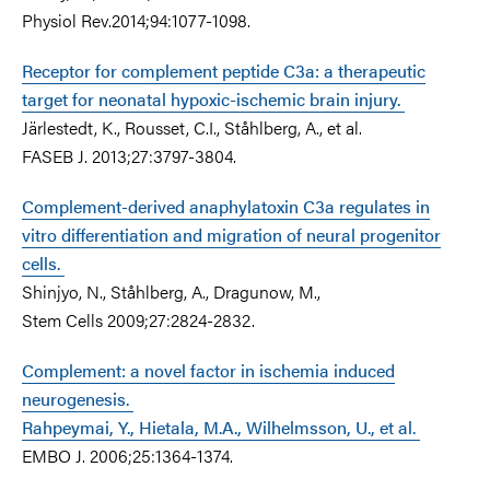
P
hysiol Rev.2014;94:1077-1098.
Receptor for complement peptide C3a: a therapeutic
target for neonatal hypoxic-ischemic brain injury.
J
ärlestedt, K., Rousset, C.I., Ståhlberg, A., et al.
FASEB J. 2013;27:3797-3804.
Complement-derived anaphylatoxin C3a regulates in
vitro differentiation and migration of neural progenitor
cells.
S
hinjyo, N., Ståhlberg, A., Dragunow, M.,
S
tem Cells
2009;
27:2824-2832.
Complement: a novel factor in ischemia induced
neurogenesis.
Rahpeymai, Y., Hietala, M.A., Wilhelmsson, U., et al.
E
MBO J. 2006;25:1364-1374.