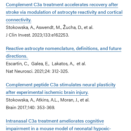
Complement C3a treatment accelerates recovery after
stroke via modulation of astrocyte reactivity and cortical
connectivity.
Stokowska, A., Aswendt, M., Žucha, D., et al.
J Clin Invest.
2023;
133:e162253.
Reactive astrocyte nomenclature, definitions, and future
directions.
Escartin, C., Galea, E., Lakatos, A., et al.
N
at Neurosci.
2021;24: 312-325.
Complement peptide C3a stimulates neural plasticity
after experimental ischemic brain injury.
Stokowska, A., Atkins, A.L., Moran, J., et al.
B
rain
2017;140: 353-369.
Intranasal C3a treatment ameliorates cognitive
impairment in a mouse model of neonatal hypoxic-