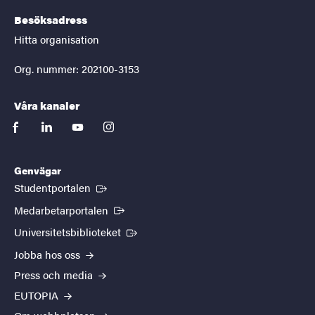
Besöksadress
Hitta organisation
Org. nummer: 202100-3153
Våra kanaler
facebook
linkedin
youtube
instagram
Genvägar
(Extern länk)
Studentportalen
(Extern länk)
Medarbetarportalen
(Extern länk)
Universitetsbiblioteket
Jobba hos oss
Press och media
EUTOPIA