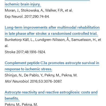
ischemic brain injury.
M
oran, J., Stokowska, A., Walker, F.R., et al.
E
xp Neurol.
2017;
290:74-84.
Long-term improvements
after multimodal rehabilitation
in late phase after stroke: a randomised controlled trial.
B
unketorp Käll, L., Lundgren-Nilsson, Å., Samuelsson, H., et
al.
Stroke
2017;48:1916-1924.
Complement peptide C3a promotes astrocyte survival in
response to ischemic stress.
Shinjyo, N., De Pablo, Y., Pekny, M., Pekna, M.
Mol Neurobiol.
2016;53:3076-3087.
Astrocyte reactivity and reactive astrogliosis: costs and
benefits.
P
ekny, M., Pekna, M.