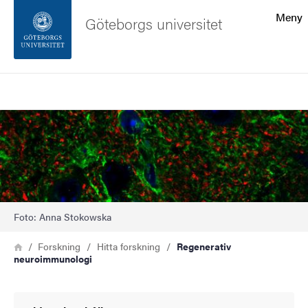
Sökfunktionen
Meny
Göteborgs universitet
Sidfoten
Sök
Kontakta universitetet
Bild
Om webbplatsen
Foto: Anna Stokowska
Länkstig
Hem
Forskning
Hitta forskning
Regenerativ
neuroimmunologi