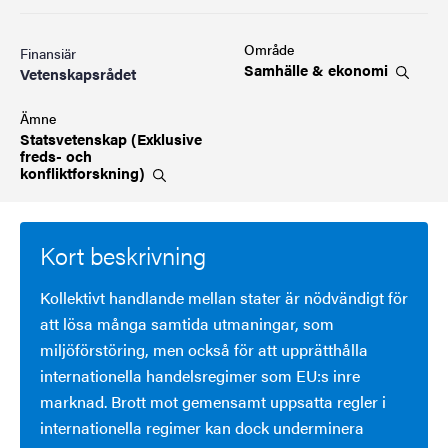
Område
Finansiär
Samhälle &
ekonomi
Vetenskapsrådet
Ämne
Statsvetenskap (Exklusive
freds- och
konfliktforskning)
Kort beskrivning
Kollektivt handlande mellan stater är nödvändigt för
att lösa många samtida utmaningar, som
miljöförstöring, men också för att upprätthålla
internationella handelsregimer som EU:s inre
marknad. Brott mot gemensamt uppsatta regler i
internationella regimer kan dock underminera