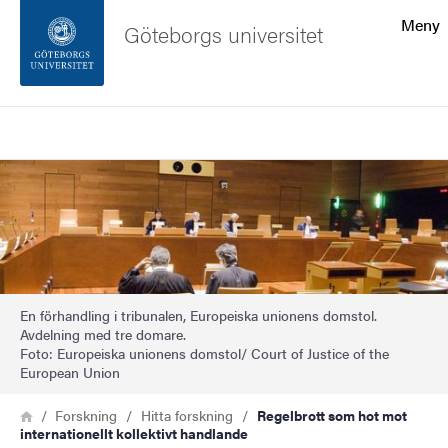
Sökfunktionen
Meny
Göteborgs universitet
Sidfoten
Sök
Kontakta universitetet
Bild
Om webbplatsen
En förhandling i tribunalen, Europeiska unionens domstol.
Avdelning med tre domare.
Foto: Europeiska unionens domstol/ Court of Justice of the
European Union
Länkstig
Hem
Forskning
Hitta forskning
Regelbrott som hot mot
internationellt kollektivt handlande