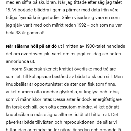
med en siffra på skuldran. När jag tittade efter såg jag talet
15. Vi började bläddra i gamla pärmar med data från våra
tidiga frysmärkningsstudier. Sälen visade sig vara en som
jag själv varit med och märkt redan 1992 – och som nu var
hela 33 år gammal!
ut i mitten av 1900-talet handlade
När sälarna höll på att dö
det om överdriven jakt samt om miljögifter. Idag ser hoten
annorlunda ut.
– I norra Skagerak sker ett kraftigt överfiske med trålare
som lett till kollapsade bestånd av både torsk och sill. Men
knubbsälar är opportunister; de äter den fisk som finns,
vilket numera ofta innebär glyskolja, vitlinglyra och tobis,
som vi människor ratar. Dessa arter är dock energifattigare
än torsk och sill, och ofta dessutom mindre, vilket gör att
knubbsälarna måste ägna alltmer tid åt att hitta mat. Det
påverkar både tillväxten och reproduktionen; de sälar vi
hittar idag är mindre än för några år sedan och oroande få