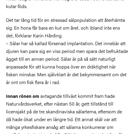
kutar föds.
Det tar lång tid för en stressad sälpopulation att återhämta
sig. En hona får bara en kut om året, och ibland inte ens
det, förklarar Karin Hårding.
– Sälar har så kallad försenad implantation. Det innebär att
djuren kan para sig en viss period men spara det befruktade
ägget till en annan period. Sälar är på så sätt naturligt
anpassade för att kunna hoppa över en dräktighet när
fisken minskar. Men självklart är det bekymmersamt om det
är ont om fisk flera år i rad.
avtagande tillväxt kommit fram hade
Innan rönen om
Naturvårdsverket, efter nästan 50 år, gett tillstånd till
licensjakt på de tre skandinaviska sälarterna, eftersom de
då hade ökat under en längre tid. Ett annat skäl var att
många yrkesfiskare ansåg att sälarna konkurrerar om