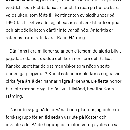
weddell- och krabbätarsälar för att ta reda på hur de klarar
valpsjukan, som förts till kontinenten av slädhundar på
1950-talet. Det visade sig att sälarna utvecklat antikroppar
och att dödligheten därför inte var så hög. Antarktis är
sälarnas paradis, förklarar Karin Hårding.
– Där finns flera miljoner sälar och eftersom de aldrig blivit
jagade är de helt orädda och kommer fram och hälsar.
Kanske uppfattar de oss människor som någon sorts
underliga pingviner? Knubbsälshonor blir könsmogna vid
cirka fyra års ålder, hannar några år senare. De flesta honor
blir inte mer än drygt tio år i vilt tillstånd, berättar Karin
Hårding.
– Därför blev jag både förvånad och glad när jag och min
forskargrupp för en tid sedan var ute på Koster och
inventerade. På de högupplösta foton vi tog syntes en säl