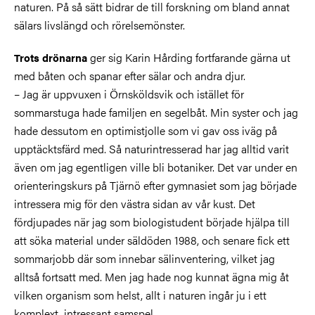
naturen. På så sätt bidrar de till forskning om bland annat
sälars livslängd och rörelsemönster.
ger sig Karin Hårding fortfarande gärna ut
Trots drönarna
med båten och spanar efter sälar och andra djur.
– Jag är uppvuxen i Örnsköldsvik och istället för
sommarstuga hade familjen en segelbåt. Min syster och jag
hade dessutom en optimistjolle som vi gav oss iväg på
upptäcktsfärd med. Så naturintresserad har jag alltid varit
även om jag egentligen ville bli botaniker. Det var under en
orienteringskurs på Tjärnö efter gymnasiet som jag började
intressera mig för den västra sidan av vår kust. Det
fördjupades när jag som biologistudent började hjälpa till
att söka material under säldöden 1988, och senare fick ett
sommarjobb där som innebar sälinventering, vilket jag
alltså fortsatt med. Men jag hade nog kunnat ägna mig åt
vilken organism som helst, allt i naturen ingår ju i ett
komplext, intressant samspel.