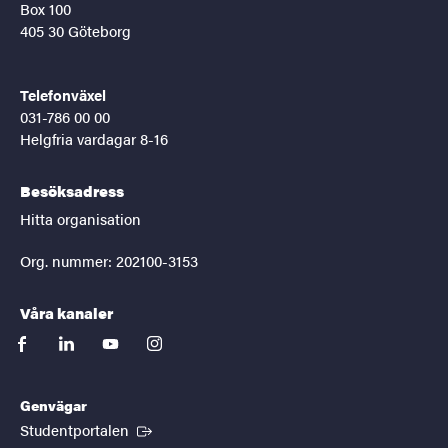
Box 100
405 30 Göteborg
Telefonväxel
031-786 00 00
Helgfria vardagar 8-16
Besöksadress
Hitta organisation
Org. nummer: 202100-3153
Våra kanaler
facebook
linkedin
youtube
instagram
Genvägar
(Extern länk)
Studentportalen