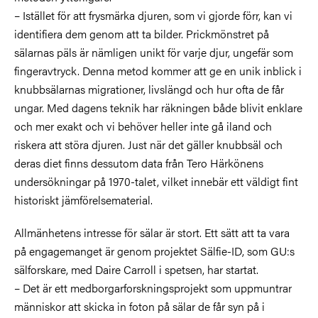
– Istället för att frysmärka djuren, som vi gjorde förr, kan vi
identifiera dem genom att ta bilder. Prickmönstret på
sälarnas päls är nämligen unikt för varje djur, ungefär som
fingeravtryck. Denna metod kommer att ge en unik inblick i
knubbsälarnas migrationer, livslängd och hur ofta de får
ungar. Med dagens teknik har räkningen både blivit enklare
och mer exakt och vi behöver heller inte gå iland och
riskera att störa djuren. Just när det gäller knubbsäl och
deras diet finns dessutom data från Tero Härkönens
undersökningar på 1970-talet, vilket innebär ett väldigt fint
historiskt jämförelsematerial.
Allmänhetens intresse för sälar är stort. Ett sätt att ta vara
på engagemanget är genom projektet Sälfie-ID, som GU:s
sälforskare, med Daire Carroll i spetsen, har startat.
– Det är ett medborgarforskningsprojekt som uppmuntrar
människor att skicka in foton på sälar de får syn på i