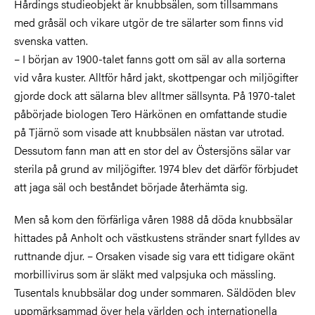
Hårdings studieobjekt är knubbsälen, som tillsammans
med gråsäl och vikare utgör de tre sälarter som finns vid
svenska vatten.
– I början av 1900-talet fanns gott om säl av alla sorterna
vid våra kuster. Alltför hård jakt, skottpengar och miljögifter
gjorde dock att sälarna blev alltmer sällsynta. På 1970-talet
påbörjade biologen Tero Härkönen en omfattande studie
på Tjärnö som visade att knubbsälen nästan var utrotad.
Dessutom fann man att en stor del av Östersjöns sälar var
sterila på grund av miljögifter. 1974 blev det därför förbjudet
att jaga säl och beståndet började återhämta sig.
Men så kom den förfärliga våren 1988 då döda knubbsälar
hittades på Anholt och västkustens stränder snart fylldes av
ruttnande djur. – Orsaken visade sig vara ett tidigare okänt
morbillivirus som är släkt med valpsjuka och mässling.
Tusentals knubbsälar dog under sommaren. Säldöden blev
uppmärksammad över hela världen och internationella