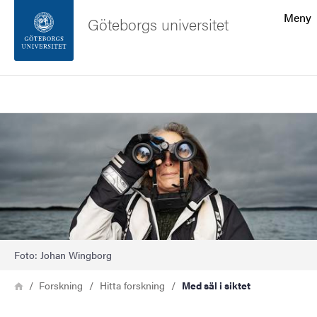
Sökfunktionen
Meny
Göteborgs universitet
Sidfoten
Sök
Kontakta universitetet
Bild
Om webbplatsen
Foto: Johan Wingborg
Länkstig
Hem
Forskning
Hitta forskning
Med säl i siktet