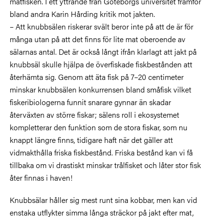
matfisken. I ett yttrande från Göteborgs universitet framför
bland andra Karin Hårding kritik mot jakten.
– Att knubbsälen riskerar svält beror inte på att de är för
många utan på att det finns för lite mat oberoende av
sälarnas antal. Det är också långt ifrån klarlagt att jakt på
knubbsäl skulle hjälpa de överfiskade fiskbestånden att
återhämta sig. Genom att äta fisk på 7–20 centimeter
minskar knubbsälen konkurrensen bland småfisk vilket
fiskeribiologerna funnit snarare gynnar än skadar
återväxten av större fiskar; sälens roll i ekosystemet
kompletterar den funktion som de stora fiskar, som nu
knappt längre finns, tidigare haft när det gäller att
vidmakthålla friska fiskbestånd. Friska bestånd kan vi få
tillbaka om vi drastiskt minskar trålfisket och låter stor fisk
åter finnas i haven!
Knubbsälar håller sig mest runt sina kobbar, men kan vid
enstaka utflykter simma långa sträckor på jakt efter mat,