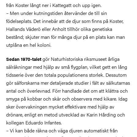
från Koster långt ner i Kattegatt och upp igen.
– Men under kutningstiden återvänder de till sin
födelseplats. Det innebär att de djur som finns på Koster,
Hallands Väderö eller Anholt tillhör olika genetiska
bestånd; skjuter man för många djur på en plats kan man
utplåna en hel koloni.
gör Naturhistoriska riksmuseet årliga
Sedan 1970-talet
sälräkningar med hjälp av små flygplan, vilket gett en lång
tidsserie över den totala populationens storlek. Dessutom
gör sälforskarna mer detaljerade studier i fält av sälkutarnas
antal och överlevnad. Förr handlade det om att klättra och
smyga på kobbar och skär och observera med kikare. Idag
sker övervakningen mycket effektivare med hjälp av
drönare, enligt en metod utvecklad av Karin Hårding och
kollegan Eduardo Infantes.
– Vi kan både räkna och väga djuren automatiskt från