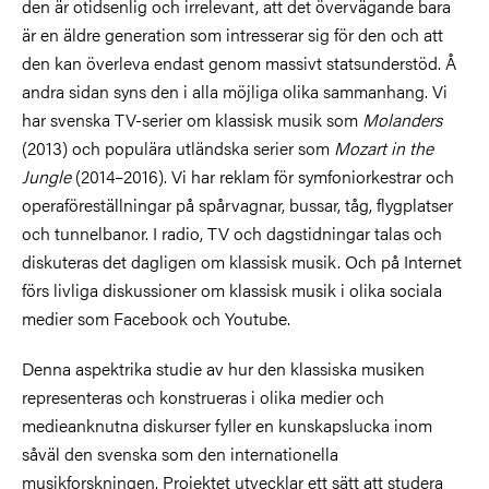
den är otidsenlig och irrelevant, att det övervägande bara
är en äldre generation som intresserar sig för den och att
den kan överleva endast genom massivt statsunderstöd. Å
andra sidan syns den i alla möjliga olika sammanhang. Vi
har svenska TV-serier om klassisk musik som
Molanders
(2013) och populära utländska serier som
Mozart in the
Jungle
(2014–2016). Vi har reklam för symfoniorkestrar och
operaföreställningar på spårvagnar, bussar, tåg, flygplatser
och tunnelbanor. I radio, TV och dagstidningar talas och
diskuteras det dagligen om klassisk musik. Och på Internet
förs livliga diskussioner om klassisk musik i olika sociala
medier som Facebook och Youtube.
Denna aspektrika studie av hur den klassiska musiken
representeras och konstrueras i olika medier och
medieanknutna diskurser fyller en kunskapslucka inom
såväl den svenska som den internationella
musikforskningen. Projektet utvecklar ett sätt att studera