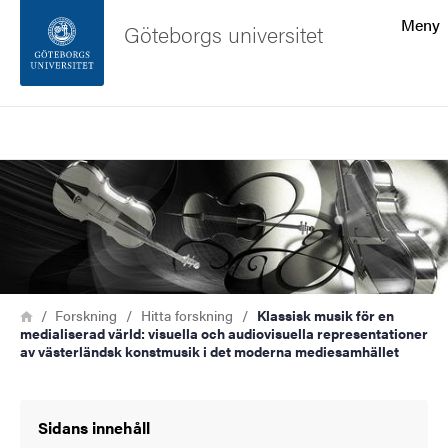
Sökfunktionen
Meny
Göteborgs universitet
Sidfoten
Sök
Kontakta universitetet
Bild
Om webbplatsen
Länkstig
Hem
Forskning
Hitta forskning
Klassisk musik för en
medialiserad värld: visuella och audiovisuella representationer
av västerländsk konstmusik i det moderna mediesamhället
Sidans innehåll