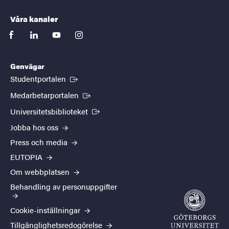
Våra kanaler
facebook
linkedin
youtube
instagram
Genvägar
(Extern länk)
Studentportalen
(Extern länk)
Medarbetarportalen
(Extern länk)
Universitetsbiblioteket
Jobba hos oss
Press och media
EUTOPIA
Om webbplatsen
Behandling av personuppgifter
Cookie-inställningar
Tillgänglighetsredogörelse