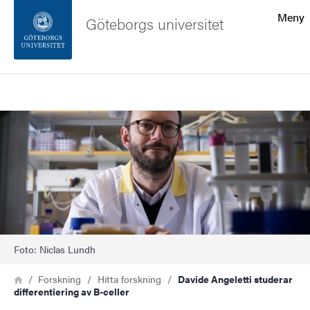
Sökfunktionen
Meny
Göteborgs universitet
Sidfoten
Sök
Kontakta universitetet
Bild
Om webbplatsen
Foto: Niclas Lundh
Länkstig
Hem
Forskning
Hitta forskning
Davide Angeletti studerar
differentiering av B-celler