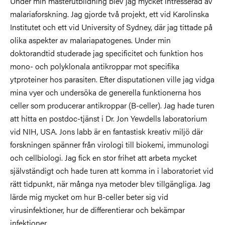
Under min masterutbildning blev jag mycket intresserad av
malariaforskning. Jag gjorde två projekt, ett vid Karolinska
Institutet och ett vid University of Sydney, där jag tittade på
olika aspekter av malariapatogenes. Under min
doktorandtid studerade jag specificitet och funktion hos
mono- och polyklonala antikroppar mot specifika
ytproteiner hos parasiten. Efter disputationen ville jag vidga
mina vyer och undersöka de generella funktionerna hos
celler som producerar antikroppar (B-celler). Jag hade turen
att hitta en postdoc-tjänst i Dr. Jon Yewdells laboratorium
vid NIH, USA. Jons labb är en fantastisk kreativ miljö där
forskningen spänner från virologi till biokemi, immunologi
och cellbiologi.
Jag fick en stor frihet att arbeta mycket
självständigt
och hade turen att komma in i laboratoriet vid
rätt tidpunkt, när många nya metoder blev tillgängliga. Jag
lärde mig mycket om hur B-celler beter sig vid
virusinfektioner, hur de differentierar och bekämpar
infektioner.