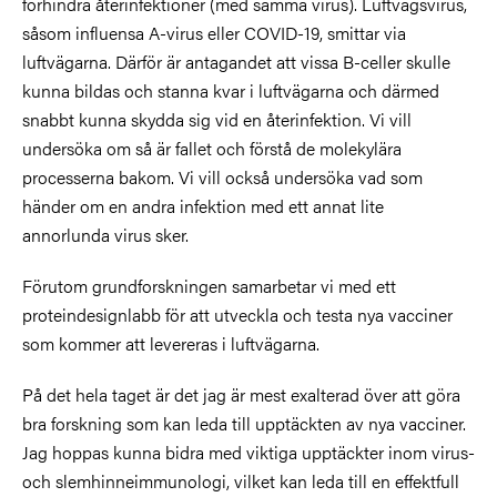
förhindra återinfektioner (med samma virus). Luftvägsvirus,
såsom influensa A-virus eller COVID-19, smittar via
luftvägarna. Därför är antagandet att vissa B-celler skulle
kunna bildas och stanna kvar i luftvägarna och därmed
snabbt kunna skydda sig vid en återinfektion. Vi vill
undersöka om så är fallet och förstå de molekylära
processerna bakom. Vi vill också undersöka vad som
händer om en andra infektion med ett annat lite
annorlunda virus sker.
Förutom grundforskningen samarbetar vi med ett
proteindesignlabb för att utveckla och testa nya vacciner
som kommer att levereras i luftvägarna.
På det hela taget är det jag är mest exalterad över att göra
bra forskning som kan leda till upptäckten av nya vacciner.
Jag hoppas kunna bidra med viktiga upptäckter inom virus-
och slemhinneimmunologi, vilket kan leda till en effektfull