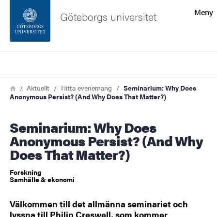
Sökfunktionen
Meny
Göteborgs universitet
Sidfoten
Sök
Kontakta universitetet
Länkstig
Hem
Aktuellt
Hitta evenemang
Seminarium: Why Does
Anonymous Persist? (And Why Does That Matter?)
Om webbplatsen
Seminarium: Why Does
Anonymous Persist? (And Why
Does That Matter?)
Forskning
Samhälle & ekonomi
Välkommen till det allmänna seminariet och
lyssna till Philip Creswell, som kommer