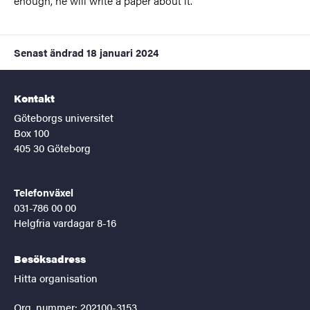
enough, he will write a paper about it.“
Senast ändrad
18 januari 2024
Kontakt
Göteborgs universitet
Box 100
405 30 Göteborg
Telefonväxel
031-786 00 00
Helgfria vardagar 8-16
Besöksadress
Hitta organisation
Org. nummer: 202100-3153