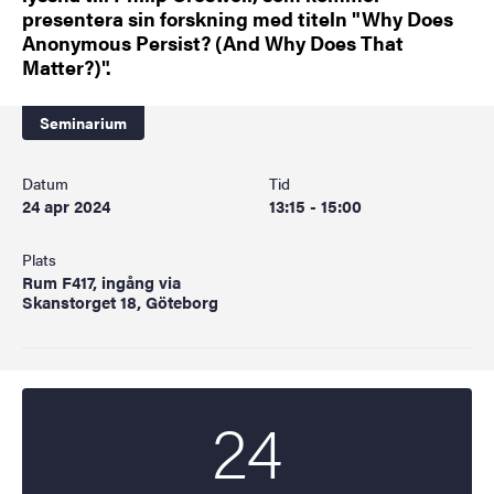
presentera sin forskning med titeln "Why Does
Anonymous Persist? (And Why Does That
Matter?)".
Seminarium
Datum
Tid
24 apr 2024
13:15 - 15:00
Plats
Rum F417, ingång via
Skanstorget 18, Göteborg
24
Startdatum
2024