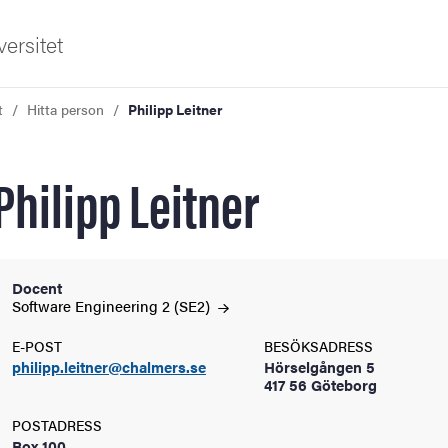
ersitet
t
Hitta person
Philipp Leitner
Philipp Leitner
ldning
Docent
Software Engineering 2
(SE2)
och innovation
E-POST
BESÖKSADRESS
philipp.leitner@chalmers.se
Hörselgången 5
tetet
417 56 Göteborg
POSTADRESS
Box 100