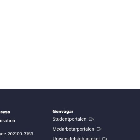
Genvägar
ress
(Extern länk)
Studentportalen
nisation
(Extern länk)
Medarbetarportalen
er: 202100-3153
(Extern länk)
Universitetsbiblioteket