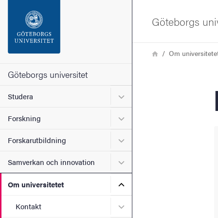
Sökfunktionen
Göteborgs univ
Sidfoten
Länkstig
Hem
Om universitete
Kontakta universitetet
Göteborgs universitet
Undermeny för Studera
Studera
Om webbplatsen
Undermeny för Forskning
Forskning
Undermeny för Forskarutbi
Forskarutbildning
Undermeny för Samverkan 
Samverkan och innovation
Undermeny för Om universi
Om universitetet
Undermeny för Kontakt
Kontakt