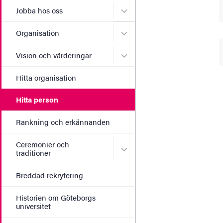
Undermeny för Jobba hos 
Jobba hos oss
Undermeny för Organisati
Organisation
Undermeny för Vision och 
Vision och värderingar
Hitta organisation
Hitta person
Rankning och erkännanden
Ceremonier och
Undermeny för Ceremonier 
traditioner
Breddad rekrytering
Historien om Göteborgs
universitet