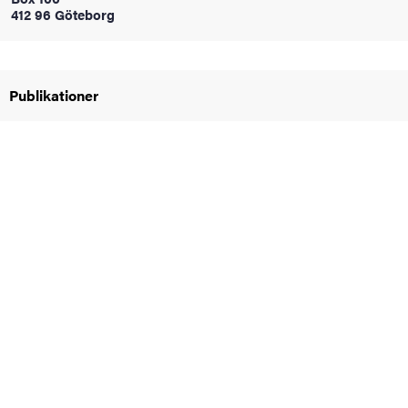
412 96 Göteborg
oss
on
Publikationer
värderingar
och traditioner