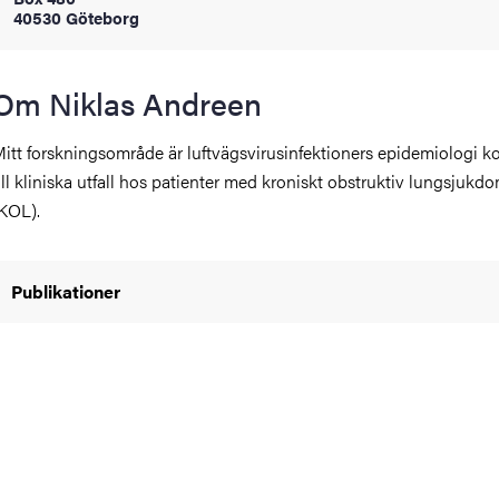
40530 Göteborg
oss
on
Om Niklas Andreen
värderingar
itt forskningsområde är luftvägsvirusinfektioners epidemiologi k
ill kliniska utfall hos patienter med kroniskt obstruktiv lungsjukd
KOL).
Publikationer
och traditioner