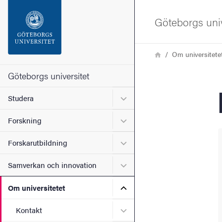
Sökfunktionen
Göteborgs univ
Sidfoten
Länkstig
Hem
Om universitete
Kontakta universitetet
Göteborgs universitet
Undermeny för Studera
Studera
Om webbplatsen
Undermeny för Forskning
Forskning
Undermeny för Forskarutbi
Forskarutbildning
Undermeny för Samverkan 
Samverkan och innovation
Undermeny för Om universi
Om universitetet
Undermeny för Kontakt
Kontakt