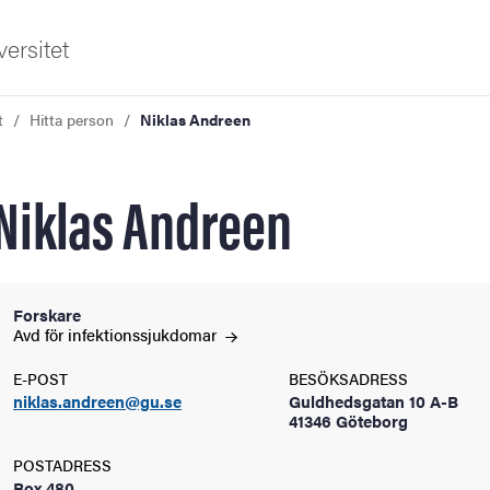
ersitet
t
Hitta person
Niklas Andreen
Niklas Andreen
ldning
Forskare
Avd för
infektionssjukdomar
och innovation
E-POST
BESÖKSADRESS
niklas.andreen@gu.se
Guldhedsgatan 10 A-B
tetet
41346 Göteborg
POSTADRESS
Box 480