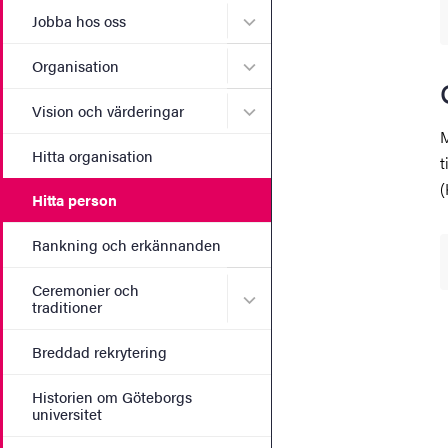
Undermeny för Jobba hos 
Jobba hos oss
Undermeny för Organisati
Organisation
Undermeny för Vision och 
Vision och värderingar
M
Hitta organisation
t
(
Hitta person
Rankning och erkännanden
Ceremonier och
Undermeny för Ceremonier 
traditioner
Breddad rekrytering
Historien om Göteborgs
universitet