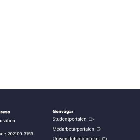
Genvägar
ress
(Extern länk)
Studentportalen
nisation
(Extern länk)
Medarbetarportalen
er: 202100-3153
(Extern länk)
Universitetsbiblioteket